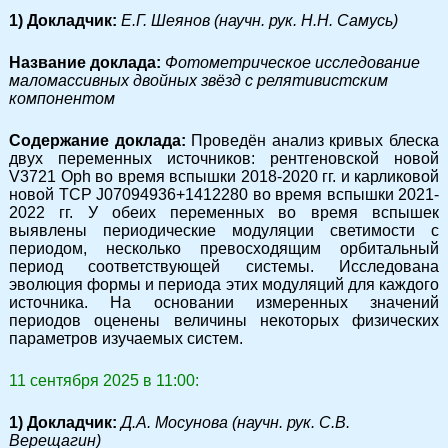
1) Докладчик:
Е.Г. Шеянов (научн. рук. Н.Н. Самусь)
Название доклада:
Фотометрическое исследование
маломассивных двойных звёзд с релятивистским
компонентом
Содержание доклада:
Проведён анализ кривых блеска
двух переменных источников: рентгеновской новой
V3721 Oph во время вспышки 2018-2020 гг. и карликовой
новой TCP J07094936+1412280 во время вспышки 2021-
2022 гг. У обеих переменных во время вспышек
выявлены периодические модуляции светимости с
периодом, несколько превосходящим орбитальный
период соответствующей системы. Исследована
эволюция формы и периода этих модуляций для каждого
источника. На основании измеренных значений
периодов оценены величины некоторых физических
параметров изучаемых систем.
11 сентября 2025 в 11:00:
1) Докладчик:
Д.А. Мосунова (научн. рук. С.В.
Верещагин)