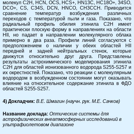
молекул C2H, HCN, OCS, HCS+, HN13C, HC18O+, 34SO,
DCO+, CS, C34S, DCN, HNCO, CH3CCH. Приводится
сравнение температур возбуждения различных
переходов с температурой пыли и газа. Показано, что
радиальный профиль обилия этинила C2H имеет
практически плоскую форму в направлениях на области
HII, но падает в направлении молекулярного облака
примерно в два раза. Профили линий согласуются с
предположением о наличии у обеих областей HII
передней и задней нейтральных стенок, которые
движутся относительно друг друга. Представлены
результаты астрохимического моделирования этинила
C2H для областей ионизованного водорода S255-S257 и
их окрестностей. Показано, что реакции с молекулярным
водородом в возбужденном состоянии могут оказывать
влияние на относительное содержание этинила в ФДО
областей S255-S257.
4) Докладчик:
В.Е. Шмагин (научн. рук. М.Е. Сачков)
Название доклада:
Оптические системы для
астрофизических внеатмосферных исследований в
ультрафиолетовом диапазоне