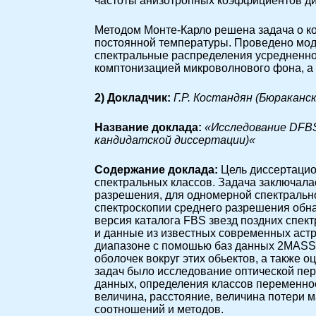
частоты анизотропных коэффициентов д
Методом Монте-Карло решена задача о ко
постоянной температуры. Проведено мо
спектральные распределения усредненно
комптонизацией микроволнового фона, а
2) Докладчик:
Г.Р. Костандян (Бюракан
Название доклада:
«
Исследование DFBS
кандидатской диссертации)
«
Cодержание доклада:
Цель диссертацио
спектральных классов. Задача заключала
разрешения, для одномерной спектрально
спектроскопии среднего разрешения обна
версия каталога FBS звезд поздних спект
и данные из известных современных астр
диапазоне с помошью баз данных 2MASS,
оболочек вокруг этих обьектов, а также 
задач было исследование оптической пе
данных, определения классов переменнос
величина, расстояние, величина потери м
соотношений и методов.