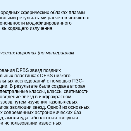
днородных сферических облаках плазмы
овными результатами расчетов являются
нтенсивности модифицированного
и выходящего излучения.
ических широтах (по материалам
дования DFBS звезд поздних
альных пластинках DFBS низкого
ральных исследований с помощью ПЗС-
ии. В результате была создана вторая
 спектральные классы, классы светимости
поведение звезд в инфракрасном
звезд путем изучения газопылевых
тапов эволюции звезд. Одной из основных
ых современных астрономических баз
од, амплитуда, абсолютная звездная
при использовании известных