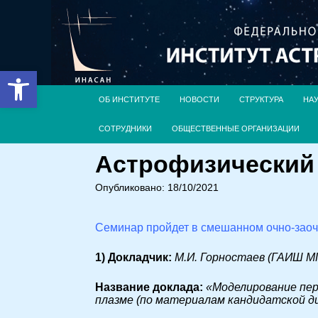
Открыть панель инструментов
ОБ ИНСТИТУТЕ
НОВОСТИ
СТРУКТУРА
НА
СОТРУДНИКИ
ОБЩЕСТВЕННЫЕ ОРГАНИЗАЦИИ
Астрофизический с
Опубликовано: 18/10/2021
Семинар пройдет в смешанном очно-зао
1) Докладчик:
М.И. Горностаев (ГАИШ М
Название доклада:
«
Моделирование пер
плазме (по материалам кандидатской д