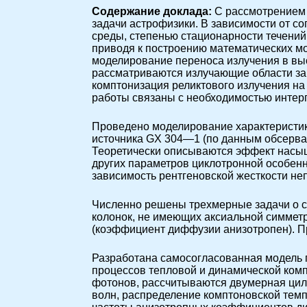
Cодержание доклада:
С рассмотрением
задачи астрофизики. В зависимости от 
среды, степенью стационарности течений
приводя к построению математических м
моделирование переноса излучения в вы
рассматриваются излучающие области за
комптонизация реликтового излучения на 
работы связаны с необходимостью интер
Проведено моделирование характеристик 
источника GX 304—1 (по данным обсерват
Теоретически описываются эффект насыщ
других параметров циклотронной особенн
зависимость рентгеновской жесткости не
Численно решены трехмерные задачи о с
колонок, не имеющих аксиальной симмет
(коэффициент диффузии анизотропен). П
Разработана самосогласованная модель 
процессов тепловой и динамической комп
фотонов, рассчитываются двумерная цил
волн, распределение комптоновской темп