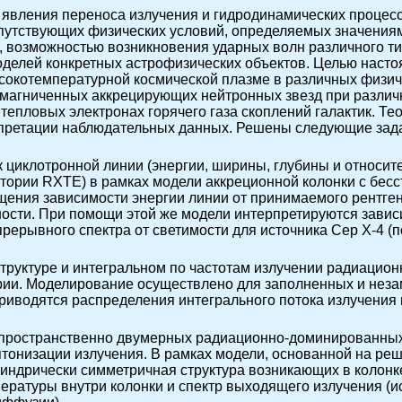
 явления переноса излучения и гидродинамических процес
сопутствующих физических условий, определяемых значени
, возможностью возникновения ударных волн различного ти
оделей конкретных астрофизических объектов. Целью наст
сокотемпературной космической плазме в различных физич
магниченных аккрецирующих нейтронных звезд при различ
тепловых электронах горячего газа скоплений галактик. Те
претации наблюдательных данных. Решены следующие зад
циклотронной линии (энергии, ширины, глубины и относите
ории RXTE) в рамках модели аккреционной колонки с бесс
ения зависимости энергии линии от принимаемого рентгено
ости. При помощи этой же модели интерпретируются завис
прерывного спектра от светимости для источника Cep X-4 
труктуре и интегральном по частотам излучении радиаци
рии. Моделирование осуществлено для заполненных и нез
риводятся распределения интегрального потока излучения 
пространственно двумерных радиационно-доминированных 
тонизации излучения. В рамках модели, основанной на реш
индрически симметричная структура возникающих в колон
ературы внутри колонки и спектр выходящего излучения (и