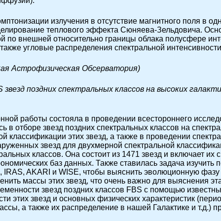
иффузии).
мптонизации излучения в отсутствие магнитного поля в о
делирование теплового эффекта Сюняева-Зельдовича. Осн
й по внешней относительно границы облака полусфере и
 также угловые распределения спектральной интенсивност
ская Астрофизическая Обсерватория)
 звезд поздних спектральных классов на высоких галакт
нной работы состояла в проведении всестороннего иссле
сь в отборе звезд поздних спектральных классов на спектр
й классификации этих звезд, а также в проведении спект
руженных звезд для двухмерной спектральной классификац
ральных классов. Она состоит из 1471 звезд и включает их
ономических баз данных. Также ставилась задача изучить 
 IRAS, AKARI и WISE, чтобы выяснить эволюционную фазу 
оценить массы этих звезд, что очень важно для выяснения э
ременности звезд поздних классов FBS с помощью известн
ти этих звезд и основных физических характеристик (пери
ассы, а также их распределение в нашей Галактике и т.д.) 