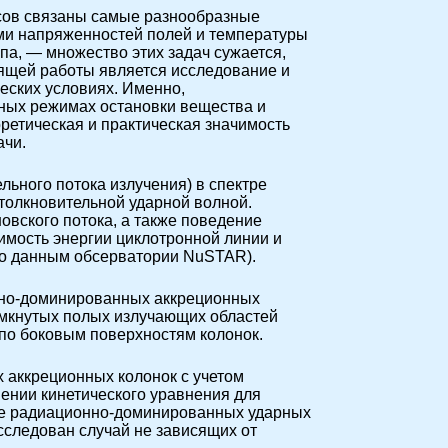
сов связаны самые разнообразные
ями напряженностей полей и температуры
па, — множество этих задач сужается,
оящей работы является исследование и
еских условиях. Именно,
ных режимах остановки вещества и
оретическая и практическая значимость
ачи.
льного потока излучения) в спектре
толкновительной ударной волной.
вского потока, а также поведение
имость энергии циклотронной линии и
(по данным обсерватории NuSTAR).
онно-доминированных аккреционных
амкнутых полых излучающих областей
по боковым поверхностям колонок.
аккреционных колонок с учетом
ении кинетического уравнения для
ке радиационно-доминированных ударных
сследован случай не зависящих от