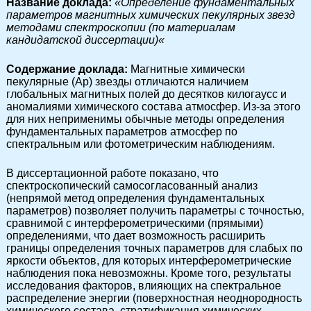
Название доклада:
«
Определение фундаментальных
параметров магнитных химических пекулярных звезд
методами спектроскопии (по материалам
кандидатской диссертации)
«
Cодержание доклада:
Магнитные химически
пекулярные (Ар) звезды отличаются наличием
глобальных магнитных полей до десятков килогаусс и
аномалиями химического состава атмосфер. Из-за этого
для них неприменимы обычные методы определения
фундаментальных параметров атмосфер по
спектральным или фотометрическим наблюдениям.
В диссертационной работе показано, что
спектроскопический самосогласованный анализ
(непрямой метод определения фундаментальных
параметров) позволяет получить параметры с точностью,
сравнимой с интерферометрическими (прямыми)
определениями, что дает возможность расширить
границы определения точных параметров для слабых по
яркости объектов, для которых интерферометрические
наблюдения пока невозможны. Кроме того, результаты
исследования факторов, влияющих на спектральное
распределение энергии (поверхностная неоднородность
химического состава, стратификация химических