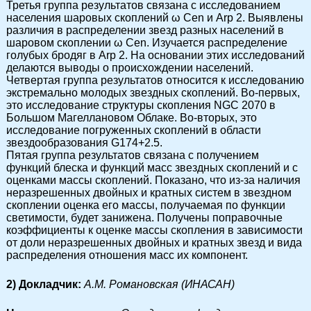
Третья группа результатов связана с исследованием
населения шаровых скоплений ω Cen и Arp 2. Выявлены
различия в распределении звезд разных населений в
шаровом скоплении ω Cen. Изучается распределение
голубых бродяг в Arp 2. На основании этих исследований
делаются выводы о происхождении населений.
Четвертая группа результатов относится к исследованию
экстремально молодых звездных скоплений. Во-первых,
это исследование структуры скопления NGC 2070 в
Большом Магеллановом Облаке. Во-вторых, это
исследование погруженных скоплений в области
звездообразования G174+2.5.
Пятая группа результатов связана с получением
функций блеска и функций масс звездных скоплений и с
оценками массы скоплений. Показано, что из-за наличия
неразрешенных двойных и кратных систем в звездном
скоплении оценка его массы, получаемая по функции
светимости, будет занижена. Получены поправочные
коэффициенты к оценке массы скопления в зависимости
от доли неразрешенных двойных и кратных звезд и вида
распределения отношения масс их компонент.
2) Докладчик:
А.М. Романовская (ИНАСАН)