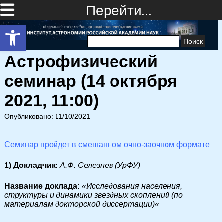
Перейти…
Открыть панель инструментов
Найти:
Астрофизический
семинар (14 октября
2021, 11:00)
Опубликовано: 11/10/2021
Семинар пройдет в смешанном очно-заочном формате
1) Докладчик:
А.Ф. Селезнев (УрФУ)
Название доклада:
«
Исследования населения,
структуры и динамики звездных скоплений (по
материалам докторской диссертации)
«