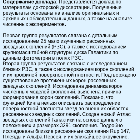
Cодержание доклада:
Представляется доклад по
материалам докторской диссертации. Полученные
результаты основаны на анализе оригинальных и
архивных наблюдательных данных, а также на анализе
численных экспериментов.
Первая группа результатов связана с детальным
исследованием 25 мало изученных рассеянных
звездных скоплений (РЗС), а также с исследованием
крупномасштабной структуры диска Галактики по
данным фотометрии в полях РЗС.
Вторая группа результатов связана с исследованием
близких РЗС, а также с исследованием корон скоплений
и их профилей поверхностной плотности. Подтверждено
существование протяженных корон рассеянных
звездных скоплений. Исследована динамика корон
численных моделей скоплений, выяснена причина
формирования корон скоплений. Показано, что
функцией Кинга нельзя описывать распределение
поверхностной плотности звезд во внешних областях
рассеянных звездных скоплений. Создан новый Атлас
звездных скоплений Галактики на основе данных о
положениях и размерах 3291 скопления. Подробно
исследованы близкие рассеянные скопления Rup 147,
Плеяды и Альфа Персея, и их ближайшее окружение.