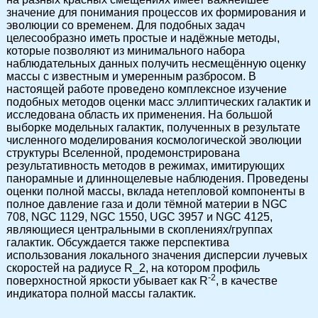
значение для понимания процессов их формирования и
эволюции со временем. Для подобных задач
целесообразно иметь простые и надёжные методы,
которые позволяют из минимального набора
наблюдательных данных получить несмещённую оценку
массы с известным и умеренным разбросом. В
настоящей работе проведено комплексное изучение
подобных методов оценки масс эллиптических галактик и
исследована область их применения. На большой
выборке модельных галактик, полученных в результате
численного моделирования космологической эволюции
структуры Вселенной, продемонстрирована
результативность методов в режимах, имитирующих
панорамные и длиннощелевые наблюдения. Проведены
оценки полной массы, вклада нетепловой компоненты в
полное давление газа и доли тёмной материи в NGC
708, NGC 1129, NGC 1550, UGC 3957 и NGC 4125,
являющиеся центральными в скоплениях/группах
галактик. Обсуждается также перспектива
использования локального значения дисперсии лучевых
скоростей на радиусе R_2, на котором профиль
-2
поверхностной яркости убывает как R
, в качестве
индикатора полной массы галактик.