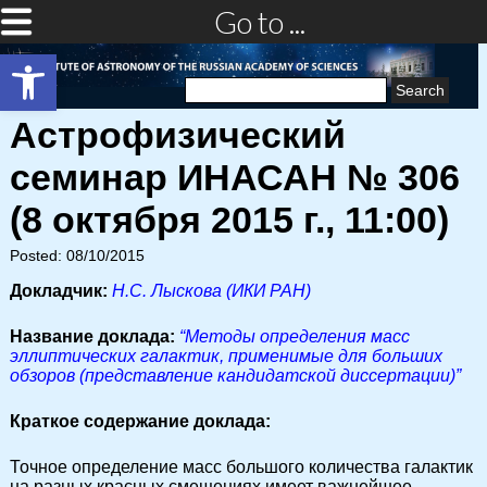
Go to ...
Open toolbar
Search
for:
Астрофизический
семинар ИНАСАН № 306
(8 октября 2015 г., 11:00)
Posted: 08/10/2015
Докладчик:
Н.С. Лыскова (ИКИ РАН)
Название доклада:
“Методы определения масс
эллиптических галактик, применимые для больших
обзоров (представление кандидатской диссертации)”
Краткое содержание доклада:
Точное определение масс большого количества галактик
на разных красных смещениях имеет важнейшее