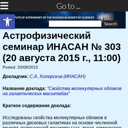
Go to ...
Open toolbar
Search
for:
Астрофизический
семинар ИНАСАН № 303
(20 августа 2015 г., 11:00)
Posted: 20/08/2015
Докладчик:
С.А. Хоперсков (ИНАСАН)
Название доклада:
“Свойства молекулярных облаков
на галактических масштабах”
Краткое содержание доклада:
Исследованы свойства молекулярных облаков в
различных дисковых галактиках на основе численной
модели, включающей динамику газа, звезд, химическую