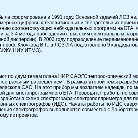
была сформирована в 1991 году. Основной задачей ЛСЗ яв
умерных цифровых телевизионных и твердотельных приемн
ению соответствующих наблюдательных программ на БТА, ч
и за 3-4 метода наблюдений с высоким спектральным разр
нной дисперсии). В 2003 году подразделение переименова
т проф. Клочкова В.Г., в ЛСЗ-ЛА подготовлено 9 кандидатов
(СКФУ, НИУ ИТМО).
ают по двум темам плана НИР САО:”Спектроскопический мон
спектральным разрешением”. В рамках второй темы разрабо
телескопа САО. На этот прибор мы возлагаем надежды по м
пной для многопрограммного БТА. Проводятся работы по с
азработана схема спектрографа-спектрополяриметра для п
онных спектрографов (ИДС). Начаты работы по ИДС сверх
вления спектрографов выполняются совместно с Лаборато
ому из проектов.