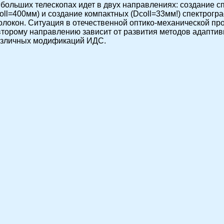
а больших телескопах идет в двух направлениях: создание
l=400мм) и создание компактных (Dcoll=33мм!) спектрогр
локон. Ситуация в отечественной оптико-механической пр
 второму направлению зависит от развития методов адаптив
азличных модификаций ИДС.