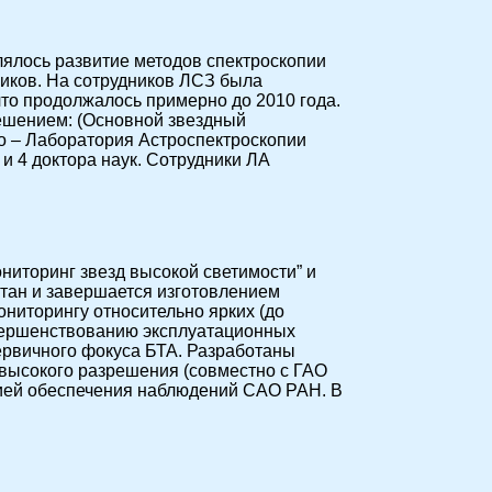
лялось развитие методов спектроскопии
иков. На сотрудников ЛСЗ была
то продолжалось примерно до 2010 года.
ешением: (Основной звездный
но – Лаборатория Астроспектроскопии
 и 4 доктора наук. Сотрудники ЛА
иторинг звезд высокой светимости” и
тан и завершается изготовлением
ониторингу относительно ярких (до
овершенствованию эксплуатационных
ервичного фокуса БТА. Разработаны
высокого разрешения (совместно с ГАО
рией обеспечения наблюдений САО РАН. В