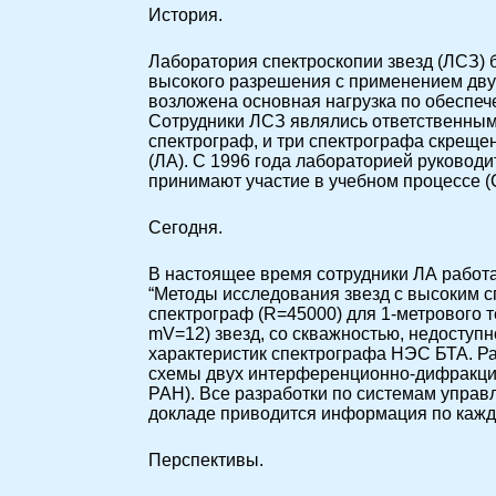
История.
Лаборатория спектроскопии звезд (ЛСЗ) 
высокого разрешения с применением дв
возложена основная нагрузка по обеспеч
Сотрудники ЛСЗ являлись ответственным
спектрограф, и три спектрографа скреще
(ЛА). С 1996 года лабораторией руководи
принимают участие в учебном процессе 
Сегодня.
В настоящее время сотрудники ЛА работ
“Методы исследования звезд с высоким 
спектрограф (R=45000) для 1-метрового 
mV=12) звезд, со скважностью, недосту
характеристик спектрографа НЭС БТА. Р
схемы двух интерференционно-дифракци
РАН). Все разработки по системам упра
докладе приводится информация по кажд
Перспективы.