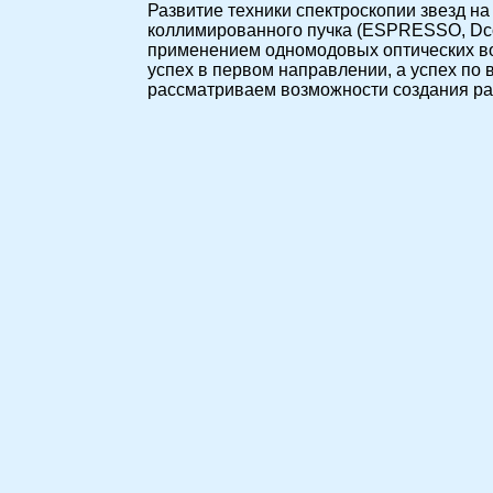
Развитие техники спектроскопии звезд н
коллимированного пучка (ESPRESSO, Dcol
применением одномодовых оптических во
успех в первом направлении, а успех по
рассматриваем возможности создания р