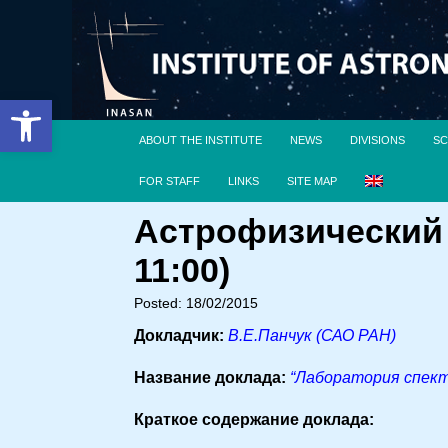
Open toolbar
ABOUT THE INSTITUTE
NEWS
DIVISIONS
SC
FOR STAFF
LINKS
SITE MAP
Астрофизический 
11:00)
Posted: 18/02/2015
Докладчик:
В.Е.Панчук (САО РАН)
Название доклада:
“Лаборатория спект
Краткое содержание доклада: