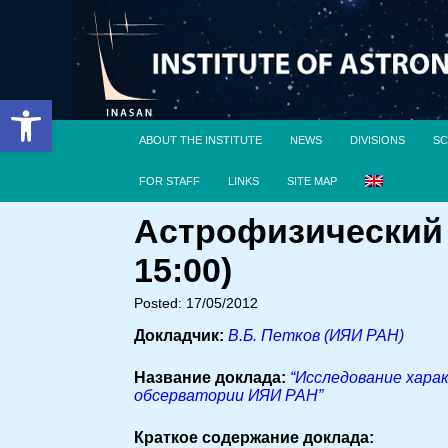
Open toolbar
ABOUT THE INSTITUTE
NEWS
DIVISIONS
SC
FOR STAFF
LINKS
SITE MAP
Астрофизический 
15:00)
Posted: 17/05/2012
Докладчик:
В.Б. Петков (ИЯИ РАН)
Название доклада:
“Исследование хара
обсерватории ИЯИ РАН”
Краткое содержание доклада: