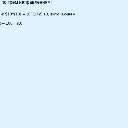
 по трём направлениям:
ий: $10^{13} – 10^{17}$ эВ, включающем
 – 100 ТэВ;