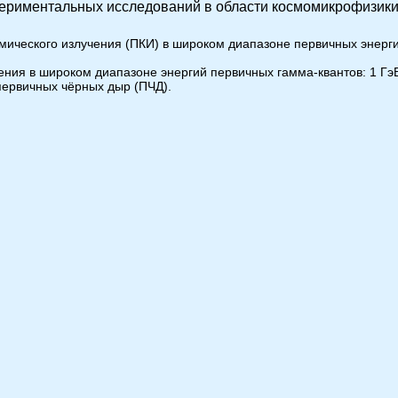
периментальных исследований в области космомикрофизики
смического излучения (ПКИ) в широком диапазоне первичных энерг
ения в широком диапазоне энергий первичных гамма-квантов: 1 ГэВ
ервичных чёрных дыр (ПЧД).