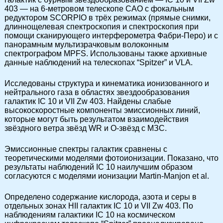
403 — на 6-метровом телескопе САО с фокальным
редуктором SCORPIO в трёх режимах (прямые снимки,
длиннощелевая спектроскопия и спектроскопия при
помощи сканирующего интерферометра Фабри-Перо) и с
панорамным мультизрачковым волоконным
спектрографом MPFS. Использованы также архивные
данные наблюдений на телескопах “Spitzer” и VLA.
Исследованы структура и кинематика ионизованного и
нейтрального газа в областях звездообразования
галактик IC 10 и VII Zw 403. Найдены слабые
высокоскоростные компоненты эмиссионных линий,
которые могут быть результатом взаимодействия
звёздного ветра звёзд WR и O-звёзд с МЗС.
Эмиссионные спектры галактик сравнены с
теоретическими моделями фотоионизации. Показано, что
результаты наблюдений IC 10 наилучшим образом
согласуются с моделями ионизации Martin-Manjon et al.
Определено содержание кислорода, азота и серы в
отдельных зонах HII галактик IC 10 и VII Zw 403. По
наблюдениям галактики IC 10 на космическом