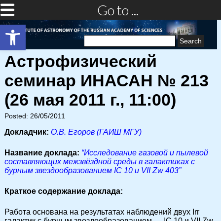
Go to ...
Open toolbar
Search
for:
Астрофизический
семинар ИНАСАН № 213
(26 мая 2011 г., 11:00)
Posted: 26/05/2011
Докладчик:
О.В. Егоров (ГАИШ МГУ)
Название доклада:
“Исследование газовой и пылевой
составляющих межзвёздной среды в галактиках с
бурным звездообразованием IC 10 и VII Zw 403”
Краткое содержание доклада:
Работа основана на результатах наблюдений двух Irr
галактик с бурным звездообразованием — IC 10 и VII Zw