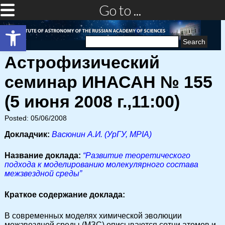
Go to ...
Open toolbar
Search
for:
Астрофизический
семинар ИНАСАН № 155
(5 июня 2008 г.,11:00)
Posted: 05/06/2008
Докладчик:
Васюнин А.И. (УрГУ, MPIA)
Название доклада:
“Развитие теоретического
подхода к моделированию молекулярного состава
межзвездной среды”
Краткое содержание доклада:
В современных моделях химической эволюции
межзвездной среды (МЗС) описываются сотни атомов и