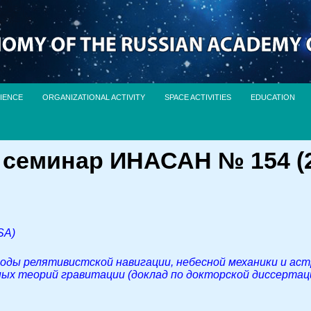
IENCE
ORGANIZATIONAL ACTIVITY
SPACE ACTIVITIES
EDUCATION
семинар ИНАСАН № 154 (2
SA)
ды релятивистской навигации, небесной механики и аст
ых теорий гравитации (доклад по докторской диссертац