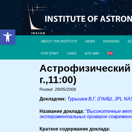
Open toolbar
ABOUT THE INSTITUTE
NEWS
DIVISIONS
SC
FOR STAFF
LINKS
SITE MAP
Астрофизический 
г.,11:00)
Posted: 29/05/2008
Докладчик:
Турышев В.Г. (ГАИШ, JPL NA
Название доклада:
“Высокоточные мето
экспериментальных проверок современн
Краткое содержание доклада: