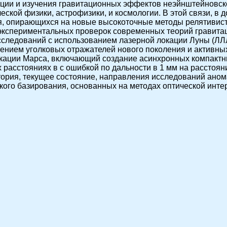
ации и изучения гравитационных эффектов неэйнштейновск
кой физики, астрофизики, и космологии. В этой связи, в д
я, опирающихся на новые высокоточные методы релятивист
экспериментальных проверок современных теорий гравитаци
сследований с использованием лазерной локации Луны (ЛЛЛ
ением уголковых отражателей нового поколения и активны
окации Марса, включающий создание асинхронных компакт
 расстояниях в с ошибкой по дальности в 1 мм на расстоян
стория, текущее состояние, направления исследований аном
кого базирования, основанных на методах оптической инт