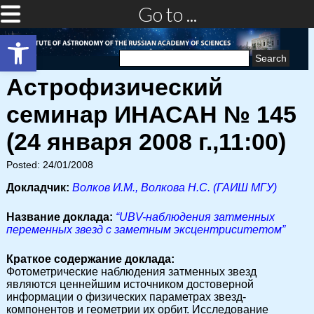
Go to ...
Open toolbar
Search
for:
Астрофизический
семинар ИНАСАН № 145
(24 января 2008 г.,11:00)
Posted: 24/01/2008
Докладчик:
Волков И.М., Волкова Н.С. (ГАИШ МГУ)
Название доклада:
“UBV-наблюдения затменных
переменных звезд с заметным эксцентриситетом”
Краткое содержание доклада:
Фотометрические наблюдения затменных звезд
являются ценнейшим источником достоверной
информации о физических параметрах звезд-
компонентов и геометрии их орбит. Исследование