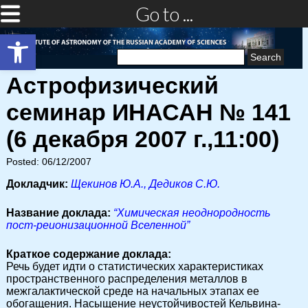
Go to ...
Open toolbar
Search
for:
Астрофизический
семинар ИНАСАН № 141
(6 декабря 2007 г.,11:00)
Posted: 06/12/2007
Докладчик:
Щекинов Ю.А., Дедиков С.Ю.
Название доклада:
“Химическая неоднородность
пост-реионизационной Вселенной”
Краткое содержание доклада:
Речь будет идти о статистических характеристиках
пространственного распределения металлов в
межгалактической среде на начальных этапах ее
обогащения. Насыщение неустойчивостей Кельвина-