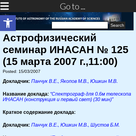
Go to ...
Open toolbar
Search
for:
Астрофизический
семинар ИНАСАН № 125
(15 марта 2007 г.,11:00)
Posted: 15/03/2007
Докладчик:
Панчук В.Е., Якопов М.В., Юшкин М.В.
Название доклада:
“Спектрограф для 0.6м телескопа
ИНАСАН (конструкция и первый свет) (30 мин)”
Краткое содержание доклада:
Докладчик:
Панчук В.Е., Юшкин М.В., Шустов Б.М.