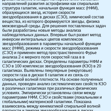
направлений развития астрофизики как спиральная
структура галактик, начальная функция масс (НФМ),
образующихся звезд, история скорости
звездообразования в дисках (СЗО), химический состав
вещества, из которого формируются звезды, физика
межзвездный среды. Для решения поставленных задач
были разработаны новые методы анализа
наблюдательных данных. Впервые был развит метод
инверсии интегральных цветов комплексов
звездообразования в параметры начальной функции
масс (НФМ), режима и скорости звездообразования
(СЗО) и применен метод пространственного Фурье
анализа 2-х мерного поля скоростей газа в в
галактических дисках. Определены параметры НФМ и
СЗО в 100 комплексах звездообразования (КЗО) в 20
галактиках. Выявлены пекулярные (некруговые)
скорости газа в дисках 6 галактик и их связь со
спиральной волной плотности. На основе полученных
данных, проведен анализ систематических свойств КЗО
в различных галактиках при различных физических
условиях. Эмпирически установлены связи между
параметрами НФМ, СЗО и свойствами (локальными и
глобальными) материнской галактики. Показана
взаимосвязь между кинематикой спиральной волной
плотности и темпом звездообразования в дисках