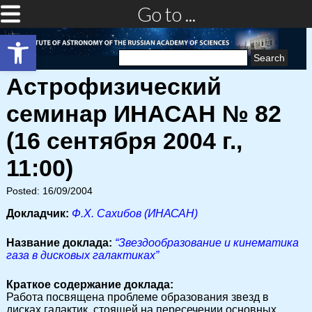
Go to ...
Open toolbar
Search
for:
Астрофизический
семинар ИНАСАН № 82
(16 сентября 2004 г.,
11:00)
Posted: 16/09/2004
Докладчик:
Ф.Х. Сахибов (ИНАСАН)
Название доклада:
“Звездообразование и кинематика
газа в дисковых галактиках”
Краткое содержание доклада:
Работа посвящена проблеме образования звезд в
дисках галактик, стоящей на пересечении основных