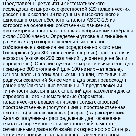
Представлены результаты систематического
исследования широких окрестностей 520 галактических
рассеянных скоплений по данным высокоточного и
однородного всенебесного каталога ASCC-2.5 из
которого на основании собственных движений,
фотометрии и пространственных соображений отобраны
около 30000 членов. Определены угловые и линейные
размеры ядер и корон скоплений, их средние
собственные движения непосредственно в системе
Гиппархоса (для 300 скоплений впервые), расстояния и
возраста (включая 200 скоплений где они еще не были
определены). Средние лучевые скорости вычислены для
примерно 300 скоплений (для 100 из них – впервые).
Основываясь на этих данных мы нашли, что типичные
радиусы скоплений более чем в два раза превосходят
ранее опубликованные величины. В предположении
типичности рассеянных скоплений для населения диска
определены его кинематические (параметры
галактического вращения и эллипсоида скоростей),
пространственные (полутолщина и пространственная
плотность) и эволюционные (возраст) характеристики.
Анализ полученных распределений дает основание
считать современные списки скоплений заметно
селективными даже в ближайших окрестностях Солнца,
что может повлиять на наши представления о роли