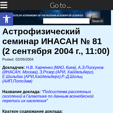
Go to ...
Open toolbar
Search
for:
Астрофизический
семинар ИНАСАН № 81
(2 сентября 2004 г., 11:00)
Posted: 02/09/2004
Докладчик:
Н.В. Харченко (МАО, Киев), А.Э.Пискунов
(ИНАСАН, Москва), З.Розер (АРИ, Хайдельберг),
Е.Шильбах (АРИ,Хайдельберг),Р.-Д.Шольц
(АИП,Потсдам)
Название доклада:
“Подсистема рассеянных
скоплений в Галактике по данным всенебесной
переписи их населения”
Краткое содержание доклада: