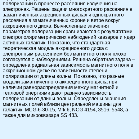
поляризации в процессе рассеяния излучения на
электронах. Решены задачи многократного рассеяния в
замагниченных акреционных дисках и однократного
рассеяния в замагниченных короне и ветре вокруг
аккреционного диска. Вычисленные значения
параметров поляризации сравниваются с результатами
спектрополяриметрических наблюдений квазаров и ядер
активных галактик. Показано, что стандартная
теоретическая модель аккреционного диска с
электронным рассеянием без магнитного поля плохо
согласуется с наблюдениями. Решена обратная задача –
определена радиальная зависимость магнитного поля в
аккреционном диске по зависимости степени
поляризации от длины волны. Показано, что разные
модели замагниченного аккреционного диска при
наличии равнораспределения между магнитной и
тепловой энергиями дают разную зависимость
поляризации от длины волны. Определены значения
магнитных полей вблизи центральной машины для
галактик: MCG-6-30-15, Mrk 6, NCG 4154, 3516, 5548, а
также для микроквазара SS 433.