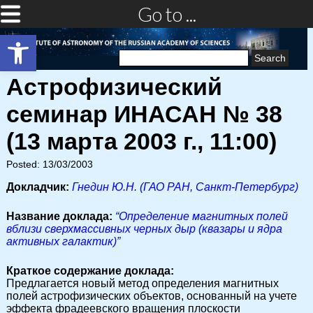
Go to ...
Open toolbar
Search
for:
Астрофизический
семинар ИНАСАН № 38
(13 марта 2003 г., 11:00)
Posted: 13/03/2003
Докладчик:
Гнедин Ю.Н. (ГАО РАН, Санкт-Петербург)
Название доклада:
“Определение магнитных полей
вблизи сверхмассивных черных дыр (квазары и ядра
активных галактик)”
Краткое содержание доклада:
Предлагается новый метод определения магнитных
полей астрофизических объектов, основанный на учете
эффекта фрадеевского вращения плоскости