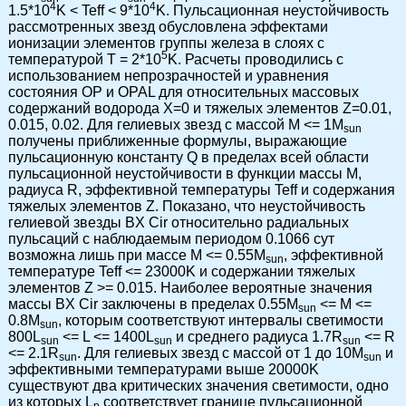
4
4
1.5*10
K < Teff < 9*10
K. Пульсационная неустойчивость
рассмотренных звезд обусловлена эффектами
ионизации элементов группы железа в слоях с
5
температурой T = 2*10
K. Расчеты проводились с
использованием непрозрачностей и уравнения
состояния OP и OPAL для относительных массовых
содержаний водорода X=0 и тяжелых элементов Z=0.01,
0.015, 0.02. Для гелиевых звезд с массой M <= 1M
sun
получены приближенные формулы, выражающие
пульсационную константу Q в пределах всей области
пульсационной неустойчивости в функции массы M,
радиуса R, эффективной температуры Teff и содержания
тяжелых элементов Z. Показано, что неустойчивость
гелиевой звезды BX Cir относительно радиальных
пульсаций с наблюдаемым периодом 0.1066 сут
возможна лишь при массе M <= 0.55M
, эффективной
sun
температуре Teff <= 23000K и содержании тяжелых
элементов Z >= 0.015. Наиболее вероятные значения
массы BX Cir заключены в пределах 0.55M
<= M <=
sun
0.8M
, которым соответствуют интервалы светимости
sun
800L
<= L <= 1400L
и среднего радиуса 1.7R
<= R
sun
sun
sun
<= 2.1R
. Для гелиевых звезд с массой от 1 до 10M
и
sun
sun
эффективными температурами выше 20000K
существуют два критических значения светимости, одно
из которых L
соответствует границе пульсационной