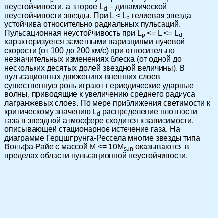
p
неустойчивости, а второе L
– динамической
d
неустойчивости звезды. При L < L
гелиевая звезда
p
устойчива относительно радиальных пульсаций.
Пульсационная неустойчивость при L
<= L <= L
p
d
характеризуется заметными вариациями лучевой
скорости (от 100 до 200 км/с) при относительно
незначительных изменениях блеска (от одной до
нескольких десятых долей звездной величины). В
пульсационных движениях внешних слоев
существенную роль играют периодические ударные
волны, приводящие к увеличению среднего радиуса
лагранжевых слоев. По мере приближения светимости к
критическому значению L
распределение плотности
d
газа в звездной атмосфере сходится к зависимости,
описывающей стационарное истечение газа. На
диаграмме Герцшпрунга-Рессела многие звезды типа
Вольфа-Райе с массой M <= 10M
оказываются в
sun
пределах области пульсационной неустойчивости.