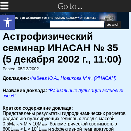
Go to ...
Open toolbar
Search
for:
Астрофизический
семинар ИНАСАН № 35
(5 декабря 2002 г., 11:00)
Posted: 05/12/2002
Докладчик:
Фадеев Ю.А., Новикова М.Ф. (ИНАСАН)
Название доклада:
“Радиальные пульсации гелиевых
звезд”
Краткое содержание доклада:
Представлены результаты гидродинамических расчетов
радиально пульсирующих гелиевых звезд с массой
0.5M
< M < 10M
, болометрической светимостью
sun
sun
5
600L
< L < 10
L
и эффективной температурой
sun
sun