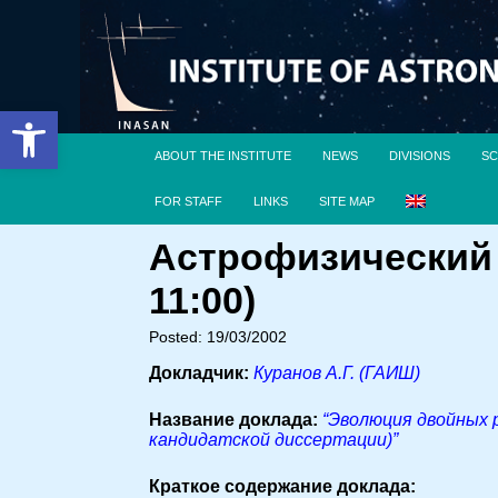
Open toolbar
ABOUT THE INSTITUTE
NEWS
DIVISIONS
SC
FOR STAFF
LINKS
SITE MAP
Астрофизический 
11:00)
Posted: 19/03/2002
Докладчик:
Куранов А.Г. (ГАИШ)
Название доклада:
“Эволюция двойных 
кандидатской диссертации)”
Краткое содержание доклада: