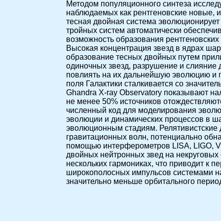
Методом популяционного синтеза исслед
наблюдаемых как рентгеновские новые, и
тесная двойная система эволюционирует 
тройных систем автоматически обеспечи
возможность образования рентгеновских 
Высокая концентрация звезд в ядрах шар
образование тесных двойных путем прили
одиночных звезд, разрушение и слияние д
повлиять на их дальнейшую эволюцию и 
поля Галактики сталкивается со значите
Ghandra X-ray Observatory показывают на
не менее 50% источников отождествляютс
численный код для моделирования эволюц
эволюции и динамических процессов в ш
эволюционным стадиям. Релятивистские
гравитационных волн, потенциально об
помощью интерферометров LISA, LIGO, V
двойных нейтронных звед на некруговых 
нескольких гармониках, что приводит к 
широкополосных импульсов системами на
значительно меньше орбитального период