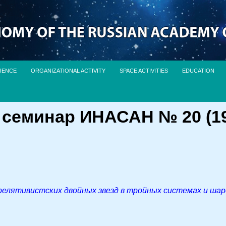
IENCE
ORGANIZATIONAL ACTIVITY
SPACE ACTIVITIES
EDUCATION
семинар ИНАСАН № 20 (19 
релятивистских двойных звезд в тройных системах и шар