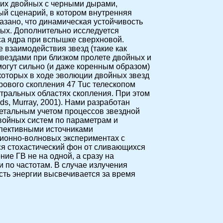
ких двойных с черными дырами,
ый сценарий, в котором внутренняя
азано, что динамическая устойчивость
ых. Дополнительно исследуется
са ядра при вспышке сверхновой.
 взаимодействия звезд (такие как
звездами при близком пролете двойных и
могут сильно (и даже коренным образом)
которых в ходе эволюции двойных звезд
рового скопления 47 Tuc телескопом
нтральных областях скопления. При этом
s, Murray, 2001). Нами разработан
детальным учетом процессов звездной
войных систем по параметрам и
пективными источниками
ионно-волновых экспериментах с
я стохастический фон от сливающихся
ие ГВ не на одной, а сразу на
 по частотам. В случае излучения
ть энергии высвечивается за время