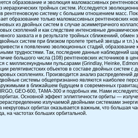
уется образование и эволюция маломассивных рентгеновс
з иерархических тройных систем. Исследуется эволюционн
в рентгеновскую систему с большим отношением масс. Пок
вает образование только маломассивных рентгеновских нов
новых из двойных систем в случае асимметричного коллап
овых скоплений и как следствие интенсивные динамические
вного захвата и в результате тройных сближениий, обмен 
войных систем при близком пролете третьей звезды и т.п.) 
привести к появлению эволюционных стадий, образование 
льными трудностями. Так, последние данные наблюдений ша
личие большого числа (108) рентгеновских источников в це
я с миллисекундными пульсарами (Grindlay, Heinke, Edmond
ии релятивистских объектов в составе двойных систем с 
аровых скоплениях. Производится анализ распределений д
 двойные системы общепризнанно являются наиболее перс
наружимыми в ближайшем будущем в современных гравитац
IRGO, GEO-600, TAMA-300 и подобных им. Нами исследуетс
орбитах. Основной эффект эллиптичности орбиты — излучен
перераспределению излучаемой двойными системами энергии
 некруговых орбитах оказывается важным, что большая час
а, на частотах больших орбитальной.