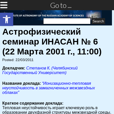
Go to ...
Open toolbar
Search
for:
Астрофизический
семинар ИНАСАН № 6
(22 Марта 2001 г., 11:00)
Posted: 22/03/2011
Докладчик:
Степанов К. (Челябинский
Государственный Университет)
Название доклада:
“Ионизационно-тепловая
неустойчивость в замагниченных межзвездных
облаках”
Краткое содержание доклада:
Тепловая неустойчивость играет ключевую роль в
образовании двухфазной структуры межзвездной среды.