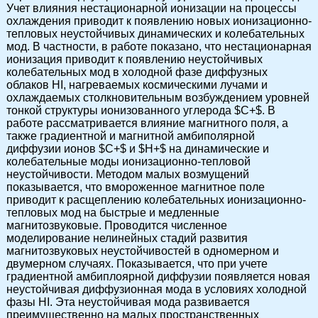
Учет влияния нестационарной ионизации на процессы
охлаждения приводит к появлению новых ионизационно-
тепловых неустойчивых динамических и колебательных
мод. В частности, в работе показано, что нестационарная
ионизация приводит к появлению неустойчивых
колебательных мод в холодной фазе диффузных
облаков HI, нагреваемых космическими лучами и
охлаждаемых столкновительным возбуждением уровней
тонкой структуры ионизованного углерода $C+$. В
работе рассматривается влияние магнитного поля, а
также градиентной и магнитной амбиполярной
диффузии ионов $C+$ и $H+$ на динамические и
колебательные моды ионизационно-тепловой
неустойчивости. Методом малых возмущений
показывается, что вмороженное магнитное поле
приводит к расщеплению колебательных ионизационно-
тепловых мод на быстрые и медленные
магнитозвуковые. Проводится численное
моделирование нелинейных стадий развития
магнитозвуковых неустойчивостей в одномерном и
двумерном случаях. Показывается, что при учете
градиентной амбиплоярной диффузии появляется новая
неустойчивая диффузионная мода в условиях холодной
фазы HI. Эта неустойчивая мода развивается
преимущественно на малых пространственных