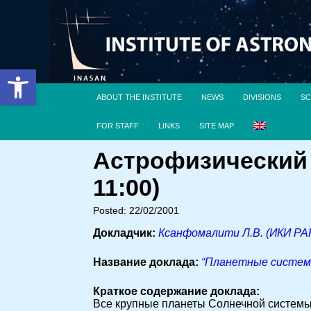
Open toolbar
ABOUT THE INSTITUTE
NEWS
DIVISIONS
SC
FOR STAFF
LINKS
SITE MAP
Астрофизический 
11:00)
Posted: 22/02/2001
Докладчик:
Ксанфомалити Л.В. (ИКИ РА
Название доклада:
“Планетные системы 
Краткое содержание доклада:
Все крупные планеты Солнечной системы