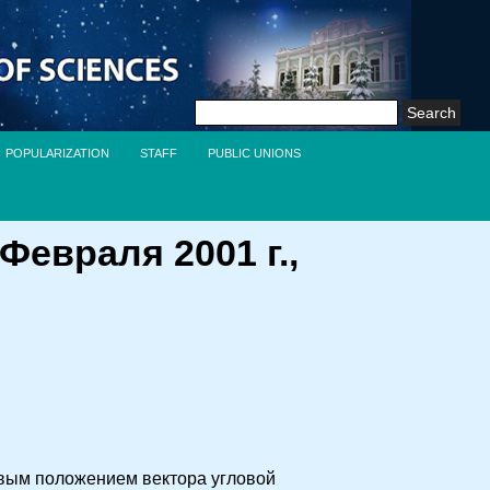
Search
for:
POPULARIZATION
STAFF
PUBLIC UNIONS
евраля 2001 г.,
вым положением вектора угловой