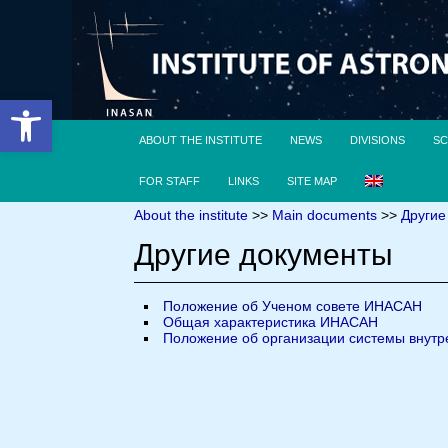
Open toolbar
ABOUT THE INSTITUTE
NEWS
DIVISIONS
SC
FOR STAFF
LINKS
SITE MAP
About the institute
>>
Main documents
>>
Другие
Другие документы
Положение об Ученом совете ИНАСАН
Общая
ха
рактеристика
ИНАСАН
Положение об организации системы внутр