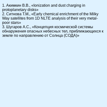
1. Акимкин В.В., «Ionization and dust charging in
protoplanetary disks»
2. Ситнова Т.М., «Early chemical enrichment of the Milky
Way satellites from 1D NLTE analysis of their very metal-
poor stars»
3. Шугаров А.С., «Концепция космической системы
обнаружения опасных небесных тел, приближающихся к
земле по направлению от Солнца (СОДА)»