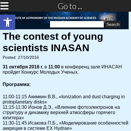
Go to ...
Open toolbar
Search
for:
The contest of young
scientists INASAN
Posted: 27/10/2016
31 октября 2016 г.
в
11:00
в конференц зале ИНАСАН
пройдет Конкурс Молодых Ученых.
Программа:
11:00-11:15 Акимкин В.В., «Ionization and dust charging in
protoplanetary disks»
11:15-11:30 Ионов Д.Э., «Влияние фотоэлектронов на
структуру и динамику верхней атмосферы горячего
юпитера»
11:30-11:45 Исакова П.Б., «Моделирование особенностей
аккреции в системе EX Hydrae»