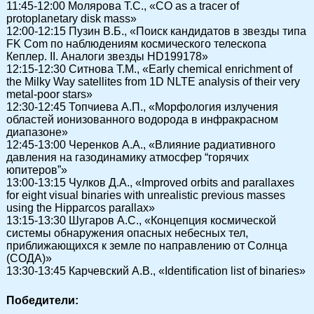
11:45-12:00 Молярова Т.С., «CO as a tracer of
protoplanetary disk mass»
12:00-12:15 Пузин В.Б., «Поиск кандидатов в звезды типа
FK Com по наблюдениям космического телескопа
Кеплер. II. Аналоги звезды HD199178»
12:15-12:30 Ситнова Т.М., «Early chemical enrichment of
the Milky Way satellites from 1D NLTE analysis of their very
metal-poor stars»
12:30-12:45 Топчиева А.П., «Морфология излучения
областей ионизованного водорода в инфракрасном
диапазоне»
12:45-13:00 Черенков А.А., «Влияние радиативного
давления на газодинамику атмосфер “горячих
юпитеров”»
13:00-13:15 Чулков Д.А., «Improved orbits and parallaxes
for eight visual binaries with unrealistic previous masses
using the Hipparcos parallax»
13:15-13:30 Шугаров А.С., «Концепция космической
системы обнаружения опасных небесных тел,
приближающихся к земле по направлению от Солнца
(СОДА)»
13:30-13:45 Карчевский А.В., «Identification list of binaries»
Победители: