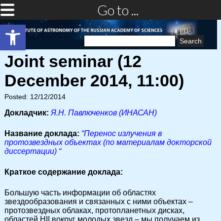
Go to ...
Open toolbar
Search
for:
Joint seminar (12
December 2014, 11:00)
Posted: 12/12/2014
Докладчик:
Я.Н. Павлюченков (ИНАСАН)
Название доклада:
“Перенос излучения в
протозвездных объектах (по материалам докторской
диссертации) “
Краткое содержание доклада:
Большую часть информации об областях
звездообразования и связанных с ними объектах –
протозвездных облаках, протопланетных дисках,
областей HII вокруг молодых звезд – мы получаем из