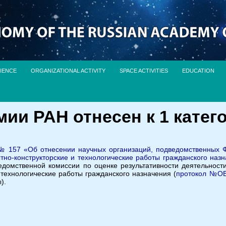
IENCE
ORGANIZATIONAL ACTIVITY
SPACE ACTIVITIES
EDUCATION
ии РАН отнесен к 1 катег
№ 157 «Об отнесении научных организаций, подведомственных Ф
но-конструкторские и технологические работы гражданского назн
омственной комиссии по оценке результативности деятельност
 технологические работы гражданского назначения (
протокол №ОВ-
).