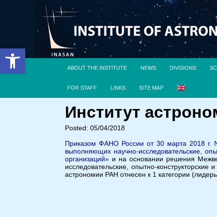
Open toolbar
ABOUT THE INSTITUTE
NEWS
DIVISIONS
SC
FOR STAFF
LINKS
SITE MAP
Институт астроном
Posted: 05/04/2018
Приказом ФАНО России от 30 марта 2018 г. 
выполняющих научно-исследовательские, опыт
организаций»
и на основании решения Межвед
исследовательские, опытно-конструкторские и
астрономии РАН отнесен к 1 категории (лидеры