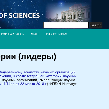
Search
for:
POPULARIZATION
STAFF
PUBLIC UNIONS
ории (лидеры)
едеральному агентству научных организаций,
ачения, к соответствующей категории научных
и научных организаций, выполняющих научно-
11/14пр от 22 марта 2018 г.
) ФГБУН Институт