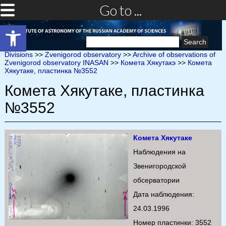
Go to ...
Open toolbar
Search
for:
Divisions
>>
Zvenigorod observatory
>>
Archive of observations of
Zvenigorod observatory INASAN
>>
Комета Хякутакэ
>>
Комета
Хякутаке, пластинка №3552
Комета Хякутаке, пластинка
№3552
Комета Хякутаке
Наблюдения на
Звенигородской
обсерватории
Дата наблюдения:
24.03.1996
Номер пластинки: 3552