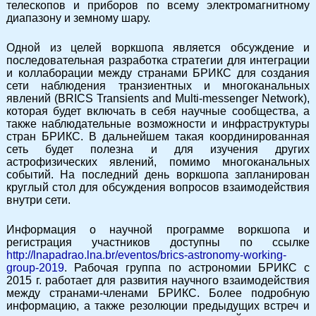
телескопов и приборов по всему электромагнитному
диапазону и земному шару.
Одной из целей воркшопа является обсуждение и
последовательная разработка стратегии для интеграции
и коллаборации между странами БРИКС для создания
сети наблюдения транзиентных и многоканальных
явлений (BRICS Transients and Multi-messenger Network),
которая будет включать в себя научные сообщества, а
также наблюдательные возможности и инфраструктуры
стран БРИКС. В дальнейшем такая координированная
сеть будет полезна и для изучения других
астрофизических явлений, помимо многоканальных
событий. На последний день воркшопа запланирован
круглый стол для обсуждения вопросов взаимодействия
внутри сети.
Информация о научной программе воркшопа и
регистрация участников доступны по ссылке
http://lnapadrao.lna.br/eventos/brics-astronomy-working-
group-2019
. Рабочая группа по астрономии БРИКС с
2015 г. работает для развития научного взаимодействия
между странами-членами БРИКС. Более подробную
информацию, а также резолюции предыдущих встреч и