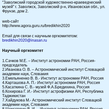
“Заволжский городской художественно-краеведческий
музей” г. Заволжск, Заволжский р-н, Ивановская обл., ул.
Фрунзе, дом 2.
web-сайт
http://www.agora.guru.ru/bredikhin2020
Email для связи с научным оргкомитетом:
bredikhin2020@inasan.ru
Научный оргкомитет
1.Сачков М.Е. – Институт астрономии РАН, Россия-
председатель
2.Иванова О. В. – Астрономический институт Словацкой
академии наук, Словакия
3.Емельяненко В. В.- Институт астрономии РАН, Россия
4.Карташова А. П.- Институт астрономии РАН, Россия
5.Касаткина С. В.- музей Ф.А.Бредихина, Россия
6.Кохирова Г. И.- Институт астрофизики АН, Республика
Таджикистан
7.Хайдукова М.- Астрономический институт Словацкой
академии наук, Словакия
8.Шематович В. И. – Институт астрономии РАН, Россия