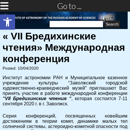
Go to ...
Open toolbar
Search
for:
« VII Бредихинские
чтения» Международная
конференция
Posted: 10/04/2020
Институт астрономии РАН и Муниципальное казенное
учреждение культуры “Заволжский городской
художественно-краеведческий музей” приглашают Вас
принять участие в работе международной конференции
“
VII Бредихинские чтения
“
, которая состоится 7-11
сентября 2020 г. в г. Заволжск.
Серия конференций, посвященных новейшим
достижениям в теории комет, динамике малых тел
солнечной системы, астероидно-кометной опасности под