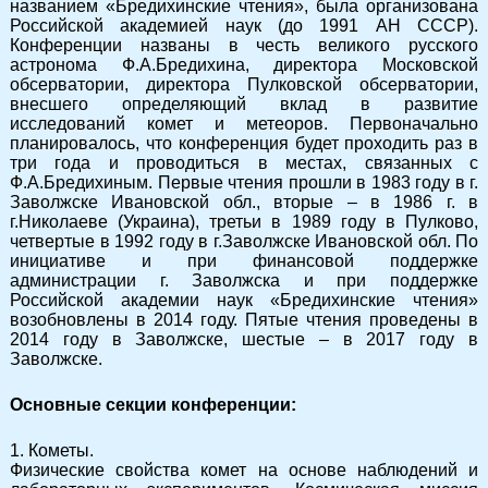
названием «Бредихинские чтения», была организована
Российской академией наук (до 1991 АН СССР).
Конференции названы в честь великого русского
астронома Ф.А.Бредихина, директора Московской
обсерватории, директора Пулковской обсерватории,
внесшего определяющий вклад в развитие
исследований комет и метеоров. Первоначально
планировалось, что конференция будет проходить раз в
три года и проводиться в местах, связанных с
Ф.А.Бредихиным. Первые чтения прошли в 1983 году в г.
Заволжске Ивановской обл., вторые – в 1986 г. в
г.Николаеве (Украина), третьи в 1989 году в Пулково,
четвертые в 1992 году в г.Заволжске Ивановской обл. По
инициативе и при финансовой поддержке
администрации г. Заволжска и при поддержке
Российской академии наук «Бредихинские чтения»
возобновлены в 2014 году. Пятые чтения проведены в
2014 году в Заволжске, шестые – в 2017 году в
Заволжске.
Основные секции конференции:
1. Кометы.
Физические свойства комет на основе наблюдений и