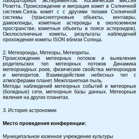
лабораторных экспериментов. Космическая миссия
Розетта. Происхождение и миграция комет в Солнечной
системе.Связь комет с с другими телами Солнечной
системы (транснептуновые объекты, кентавры,
дамоклоиды, кометные астероиды в околоземном
пространстве, кометные объекты в поясе астероидов).
Околосолнечные кометы, результаты наблюдений
прохождения кометы ISON вблизи Солнца.
2. Метеороиды, Метеоры, Метеориты.
Происхождение метеорных потоков и выявление
родительских тел метеорных потоков Динамика
метеороидных роев, физические свойства метеороидов
и метеоритов. Взаимодействие небесных тел с
атмосферами планет. Межпланетная пыль.
Методы наблюдений метеорных событий и метеорные
(болидные) сети, метеорные базы данных. Метеорные
явления на других планетах.
3. История астрономии
Место проведения конференции:
Муниципальное казенное учреждение культуры