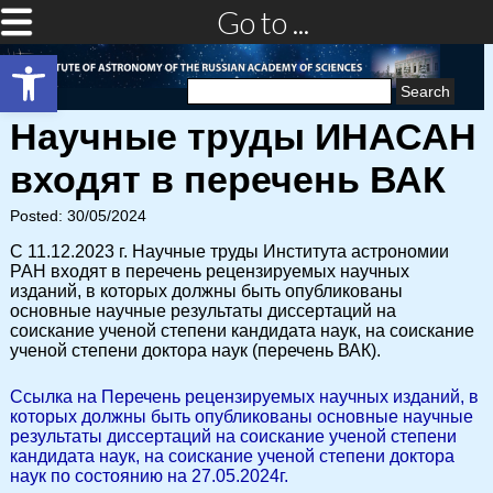
Go to ...
Open toolbar
Search
for:
Научные труды ИНАСАН
входят в перечень ВАК
Posted: 30/05/2024
С 11.12.2023 г. Научные труды Института астрономии
РАН входят в перечень рецензируемых научных
изданий, в которых должны быть опубликованы
основные научные результаты диссертаций на
соискание ученой степени кандидата наук, на соискание
ученой степени доктора наук (перечень ВАК).
Ссылка на Перечень рецензируемых научных изданий, в
которых должны быть опубликованы основные научные
результаты диссертаций на соискание ученой степени
кандидата наук, на соискание ученой степени доктора
наук по состоянию на 27.05.2024г.