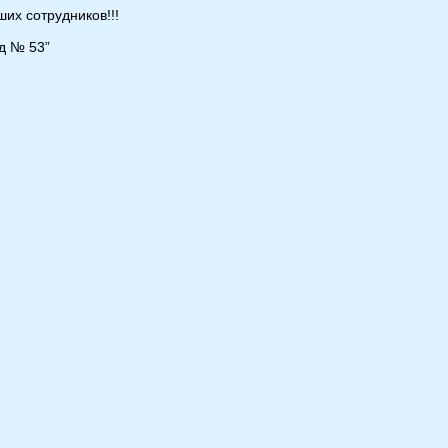
их сотрудников!!!
д № 53”