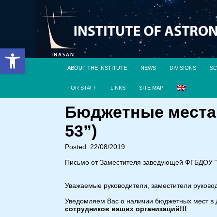
Open toolbar
ABOUT THE INSTITUTE
NEWS
DIVISIONS
SC
FOR STAFF
LINKS
SITE MAP
Бюджетные места 
53”)
Posted: 22/08/2019
Письмо от Заместителя заведующей ФГБДОУ “
Уважаемые руководители, заместители руковод
Уведомляем Вас о наличии бюджетных мест в
сотрудников ваших организаций!!!