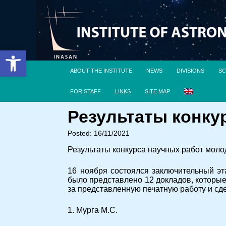
Open toolbar
ABOUT THE INSTITUTE
NEWS
DIVISIONS
SC
FOR STAFF
LINKS
SITE MAP
Результаты конку
Posted: 16/11/2021
Результаты конкурса научных работ мол
16 ноября состоялся заключительный э
было представлено 12 докладов, которые
за представленную печатную работу и сд
1. Мурга М.С.