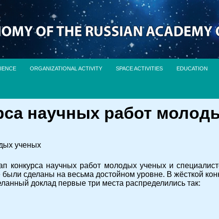
IENCE
ORGANIZATIONAL ACTIVITY
SPACE ACTIVITIES
EDUCATION
рса научных работ молод
одых ученых
тап конкурса научных работ молодых ученых и специали
 были сделаны на весьма достойном уровне. В жёсткой кон
еланный доклад первые три места распределились так: