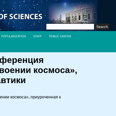
Search
for:
POPULARIZATION
STAFF
PUBLIC UNIONS
онференция
воении космоса»,
автики
оении космоса», приуроченная к