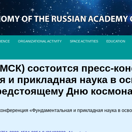
IENCE
ORGANIZATIONAL ACTIVITY
SPACE ACTIVITIES
EDUCATION
 (МСК) состоится пресс-к
 и прикладная наука в ос
редстоящему Дню космон
с-конференция «Фундаментальная и прикладная наука в осв