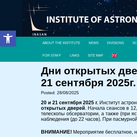
Open toolbar
ABOUT THE INSTITUTE
NEWS
DIVISIONS
SC
FOR STAFF
LINKS
SITE MAP
Дни открытых две
21 сентября 2025г.
Posted: 28/08/2025
20 и 21 сентября 2025 г.
Институт астрон
открытых дверей
. Начала сеансов в 12
телескопы обсерватории, а также (при яс
наблюдения (до 22 часов). При пасмурной
ВНИМАНИЕ!
Мероприятие бесплатное, но