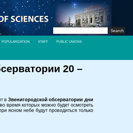
Search
for:
POPULARIZATION
STAFF
PUBLIC UNIONS
серватории 20 –
ят в
Звенигородской обсерватории дни
и, во время которых можно будет осмотреть
 при ясном небе будут проводиться только