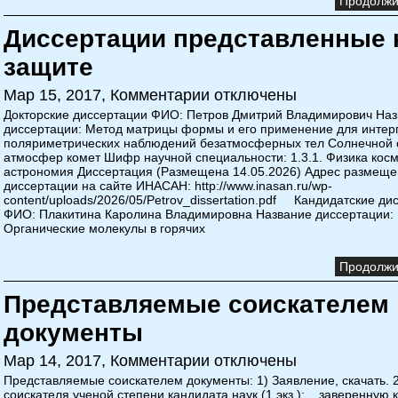
Продолжит
Диссертации представленные 
защите
Мар 15, 2017,
Комментарии отключены
Докторские диссертации ФИО: Петров Дмитрий Владимирович На
диссертации: Метод матрицы формы и его применение для интер
поляриметрических наблюдений безатмосферных тел Солнечной 
атмосфер комет Шифр научной специальности: 1.3.1. Физика косм
астрономия Диссертация (Размещена 14.05.2026) Адрес размещ
диссертации на сайте ИНАСАН: http://www.inasan.ru/wp-
content/uploads/2026/05/Petrov_dissertation.pdf Кандидатские ди
ФИО: Плакитина Каролина Владимировна Название диссертации:
Органические молекулы в горячих
Продолжит
Представляемые соискателем
документы
Мар 14, 2017,
Комментарии отключены
Представляемые соискателем документы: 1) Заявление, скачать. 
соискателя ученой степени кандидата наук (1 экз.): заверенную 