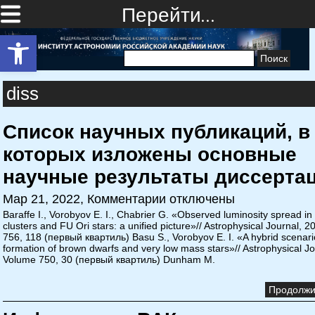
Перейти…
Открыть панель инструментов
Найти:
diss
Список научных публикаций, в
которых изложены основные
научные результаты диссерта
Мар 21, 2022,
Комментарии отключены
Baraffe I., Vorobyov E. I., Chabrier G. «Observed luminosity spread i
clusters and FU Ori stars: a unified picture»// Astrophysical Journal, 
756, 118 (первый квартиль) Basu S., Vorobyov E. I. «A hybrid scenario
formation of brown dwarfs and very low mass stars»// Astrophysical Jo
Volume 750, 30 (первый квартиль) Dunham M.
Продолжит