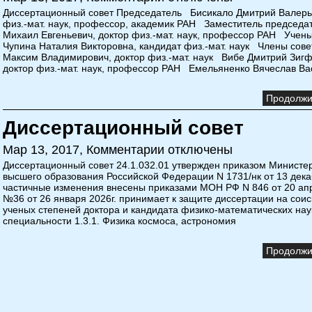
Диссертационный совет Председатель Бисикало Дмитрий Валерье
физ.-мат. наук, профессор, академик РАН Заместитель председа
Михаил Евгеньевич, доктор физ.-мат. наук, профессор РАН Учены
Чупина Наталия Викторовна, кандидат физ.-мат. наук Члены сове
Максим Владимирович, доктор физ.-мат. наук Вибе Дмитрий Зигф
доктор физ.-мат. наук, профессор РАН Емельяненко Вячеслав Ва
Продолжит
Диссертационный совет
Мар 13, 2017,
Комментарии отключены
Диссертационный совет 24.1.032.01 утвержден приказом Министер
высшего образования Российской Федерации N 1731/нк от 13 декаб
частичные изменения внесены приказами МОН РФ N 846 от 20 апр
№36 от 26 января 2026г. принимает к защите диссертации на сои
ученых степеней доктора и кандидата физико-математических нау
специальности 1.3.1. Физика космоса, астрономия
Продолжит