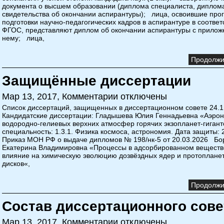
документа о высшем образовании (диплома специалиста, диплома
свидетельства об окончании аспирантуры); лица, освоившие про
подготовки научно-педагогических кадров в аспирантуре в соответ
ФГОС, представляют диплом об окончании аспирантуры с прилож
нему; лица,
Продолжит
Защищённые диссертации
Мар 13, 2017,
Комментарии отключены
Список диссертаций, защищенных в диссертационном совете 24.1
Кандидатские диссертации: Гладышева Юлия Геннадьевна «Аэро
водородно-гелиевых верхних атмосфер горячих экзопланет-гигант
специальность: 1.3.1. Физика космоса, астрономия. Дата защиты: 
Приказ МОН РФ о выдаче дипломов № 198/нк-5 от 20.03.2026 Б
Екатерина Владимировна «Процессы в адсорбированном веществ
влияние на химическую эволюцию дозвёздных ядер и протоплане
дисков«,
Продолжит
Состав диссертационного сове
Мар 13, 2017,
Комментарии отключены