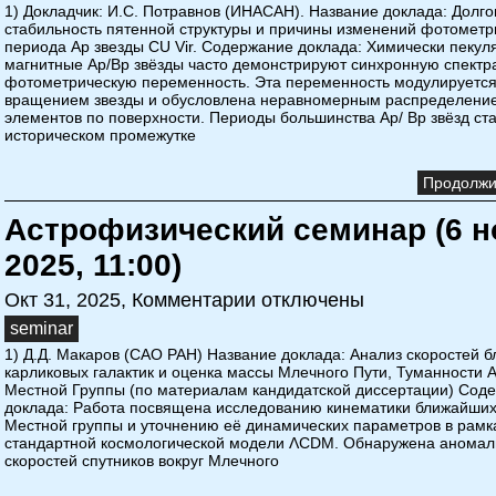
1) Докладчик: И.С. Потравнов (ИНАСАН). Название доклада: Долг
стабильность пятенной структуры и причины изменений фотометр
периода Ap звезды CU Vir. Содержание доклада: Химически пеку
магнитные Ap/Bp звёзды часто демонстрируют синхронную спектр
фотометрическую переменность. Эта переменность модулируетс
вращением звезды и обусловлена неравномерным распределени
элементов по поверхности. Периоды большинства Ap/ Bp звёзд ст
историческом промежутке
Продолжит
Астрофизический семинар (6 н
2025, 11:00)
Окт 31, 2025,
Комментарии отключены
seminar
1) Д.Д. Макаров (САО РАН) Название доклада: Анализ скоростей б
карликовых галактик и оценка массы Млечного Пути, Туманности
Местной Группы (по материалам кандидатской диссертации) Сод
доклада: Работа посвящена исследованию кинематики ближайших
Местной группы и уточнению её динамических параметров в рамк
стандартной космологической модели ΛCDM. Обнаружена аномал
скоростей спутников вокруг Млечного