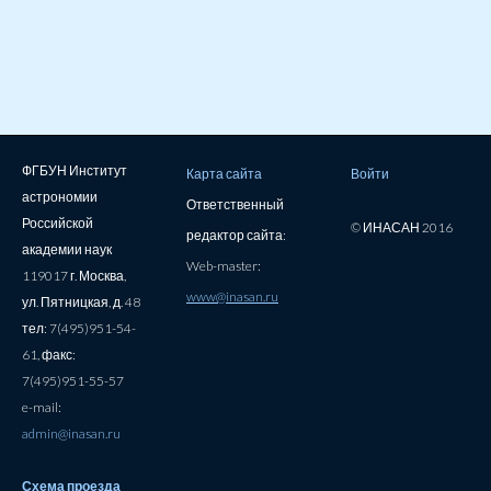
ФГБУН Институт
Карта сайта
Войти
астрономии
Ответственный
Российской
© ИНАСАН 2016
редактор сайта:
академии наук
Web-master:
119017 г. Москва,
www@inasan.ru
ул. Пятницкая, д. 48
тел: 7(495)951-54-
61, факс:
7(495)951-55-57
e-mail:
admin@inasan.ru
Схема проезда