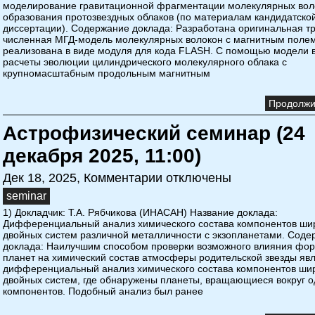
моделирование гравитационной фрагментации молекулярных вол
образования протозвездных облаков (по материалам кандидатско
диссертации). Содержание доклада: Разработана оригинальная т
численная МГД-модель молекулярных волокон с магнитным поле
реализована в виде модуля для кода FLASH. С помощью модели
расчеты эволюции цилиндрического молекулярного облака с
крупномасштабным продольным магнитным
Продолжит
Астрофизический семинар (24
декабря 2025, 11:00)
Дек 18, 2025,
Комментарии отключены
seminar
1) Докладчик: Т.А. Рябчикова (ИНАСАН) Название доклада:
Дифференциальный анализ химического состава компонентов ши
двойных систем различной металличности с экзопланетами. Соде
доклада: Наилучшим способом проверки возможного влияния фо
планет на химический состав атмосферы родительской звезды яв
дифференциальный анализ химического состава компонентов ши
двойных систем, где обнаружены планеты, вращающиеся вокруг о
компонентов. Подобный анализ был ранее