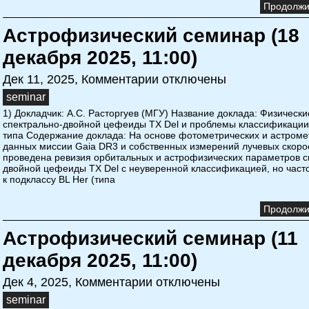
Продолжит
Астрофизический семинар (18
декабря 2025, 11:00)
Дек 11, 2025,
Комментарии отключены
seminar
1) Докладчик: А.С. Расторгуев (МГУ) Название доклада: Физическ
спектрально-двойной цефеиды TX Del и проблемы классификации
типа Содержание доклада: На основе фотометрических и астроме
данных миссии Gaia DR3 и собственных измерений лучевых скоро
проведена ревизия орбитальных и астрофизических параметров с
двойной цефеиды TX Del с неуверенной классификацией, но част
к подклассу BL Her (типа
Продолжит
Астрофизический семинар (11
декабря 2025, 11:00)
Дек 4, 2025,
Комментарии отключены
seminar