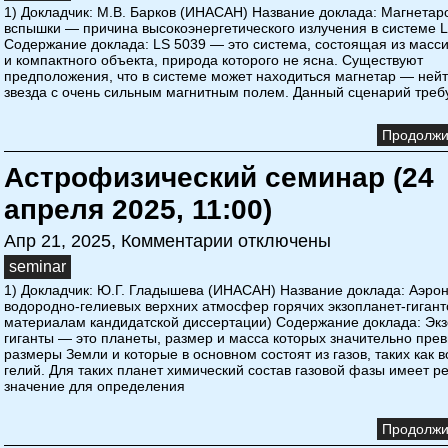
1) Докладчик: М.В. Барков (ИНАСАН) Название доклада: Магнета
вспышки — причина высокоэнергетического излучения в системе 
Содержание доклада: LS 5039 — это система, состоящая из масс
и компактного объекта, природа которого не ясна. Существуют
предположения, что в системе может находиться магнетар — ней
звезда с очень сильным магнитным полем. Данный сценарий треб
Продолжит
Астрофизический семинар (24
апреля 2025, 11:00)
Апр 21, 2025,
Комментарии отключены
seminar
1) Докладчик: Ю.Г. Гладышева (ИНАСАН) Название доклада: Аэро
водородно-гелиевых верхних атмосфер горячих экзопланет-гигант
материалам кандидатской диссертации) Содержание доклада: Эк
гиганты — это планеты, размер и масса которых значительно пр
размеры Земли и которые в основном состоят из газов, таких как 
гелий. Для таких планет химический состав газовой фазы имеет
значение для определения
Продолжит