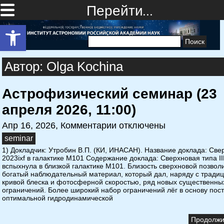
Перейти…
Открыть панель инструментов
Найти:
Автор: Olga Kochina
Астрофизический семинар (23
апреля 2026, 11:00)
Апр 16, 2026,
Комментарии отключены
seminar
1) Докладчик: Утробин В.П. (КИ, ИНАСАН). Название доклада: Све
2023ixf в галактике M101 Содержание доклада: Сверхновая типа II
вспыхнула в близкой галактике M101. Близость сверхновой позвол
богатый наблюдательный материал, который дал, наряду с трад
кривой блеска и фотосферной скоростью, ряд новых существенны
ограничений. Более широкий набор ограничений лёг в основу пос
оптимальной гидродинамической
Продолжит