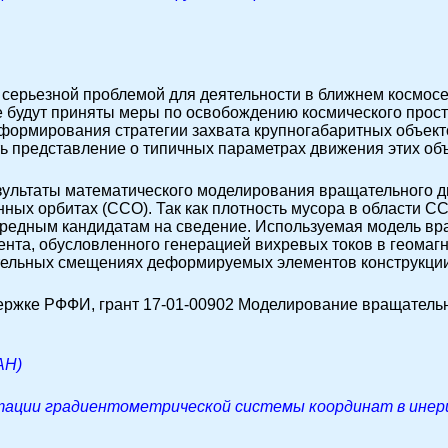
 серьезной проблемой для деятельности в ближнем космос
не будут приняты меры по освобождению космического прост
 формирования стратегии захвата крупногабаритных объек
 представление о типичных параметрах движения этих объ
зультаты математического моделирования вращательного 
нных орбитах (ССО). Так как плотность мусора в области С
редным кандидатам на сведение. Используемая модель вр
нта, обусловленного генерацией вихревых токов в геомагн
тельных смещениях деформируемых элементов конструкции
ержке РФФИ, грант
17-01-00902
Моделирование вращательн
АН)
тации градиентометрической системы координат в инер