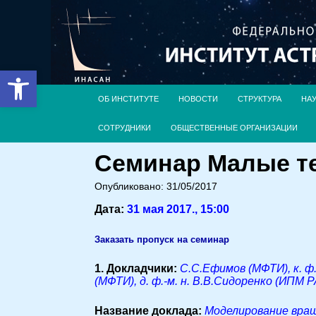
Открыть панель инструментов
ОБ ИНСТИТУТЕ
НОВОСТИ
СТРУКТУРА
НА
СОТРУДНИКИ
ОБЩЕСТВЕННЫЕ ОРГАНИЗАЦИИ
Семинар Малые те
Опубликовано: 31/05/2017
Дата:
31 мая 2017., 15:00
Заказать пропуск на семинар
1. Докладчики:
С.С.Ефимов (МФТИ), к. ф
(МФТИ), д. ф.-м. н. В.В.Сидоренко (ИПМ 
Название доклада:
Моделирование вращ