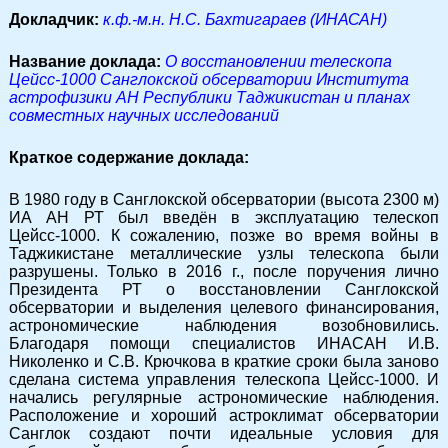
Докладчик:
к.ф.-м.н. Н.С. Бахтигараев (ИНАСАН)
Название доклада:
О восстановлении телескопа
Цейсс-1000 Санглокской обсерватории Института
астрофизики АН Республики Таджикистан и планах
совместных научных исследований
Краткое содержание доклада:
В 1980 году в Санглокской обсерватории (высота 2300 м)
ИА АН РТ был введён в эксплуатацию телескоп
Цейсс-1000. К сожалению, позже во время войны в
Таджикистане металлические узлы телескопа были
разрушены. Только в 2016 г., после поручения лично
Президента РТ о восстановлении Санглокской
обсерватории и выделения целевого финансирования,
астрономические наблюдения возобновились.
Благодаря помощи специалистов ИНАСАН И.В.
Николенко и С.В. Крючкова в краткие сроки была заново
сделана система управления телескопа Цейсс-1000. И
начались регулярные астрономические наблюдения.
Расположение и хороший астроклимат обсерватории
Санглок создают почти идеальные условия для