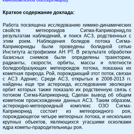
Краткое содержание доклада:
Работа посвящена исследованию химико-динамических
свойств метеороидов Сигма-Каприкорнид,по
результатам наблюдений, и поиск АСЗ, родственных с
этим роем. Наблюдения болидов потока Сигма-
Каприкорниды были проведены болидной сетью
Института астрофизики АН РТ. В результате обработки
базисных снимков были определены траектории,
радианты, скорости, орбиты, массы и плотности
болидообразующих метеороидов потока, показана их
кометная природа. Рой, порождающий этот поток, связан
с АСЗ Адонис. Среди АСЗ, открытых в
2008-2013
гг.
найдены еще три астероида, исследование эволюции
орбит которых также показало их родственную связь с
потоком Сигма-Каприкорнид. Сделан вывод об общем
кометном происхождении данных АСЗ. Таким образом,
астероидно-метеороидный комплекс ОЗО Сигма-
Каприкорнид состоит из метеороидного роя,
порождающегои четыре метеорных потока, и нескольких
крупных объектов, являющихся угасшими осколками
ядра кометы-прародительницы роя.