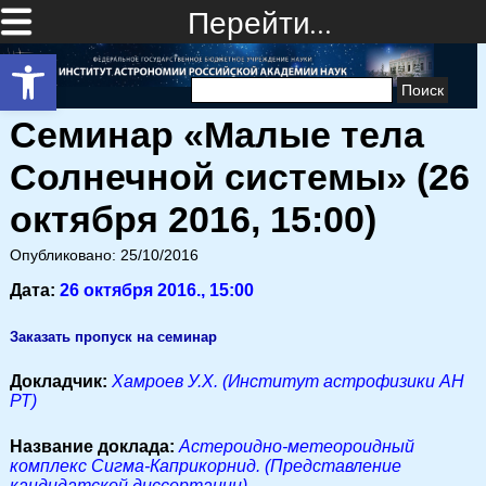
Перейти…
Открыть панель инструментов
Найти:
Семинар «Малые тела
Солнечной системы» (26
октября 2016, 15:00)
Опубликовано: 25/10/2016
Дата:
26 октября 2016., 15:00
Заказать пропуск на семинар
Докладчик:
Хамроев У.Х. (Институт астрофизики АН
РТ)
Название доклада:
Астероидно-метеороидный
комплекс Сигма-Каприкорнид. (Представление
кандидатской диссертации)