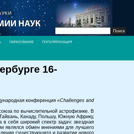
Найти:
Ь
ОБРАЗОВАНИЕ
ПОПУЛЯРИЗАЦИЯ
ербурге 16-
ждународная конференция
«Challenges and
союза по вычислительной астрофизике. В
Тайвань, Канаду, Польшу, Южную Африку,
в себя широкий спектр задач: звездная
ции являлся обмен мнениями для лучшего
пление существующего и развитие нового