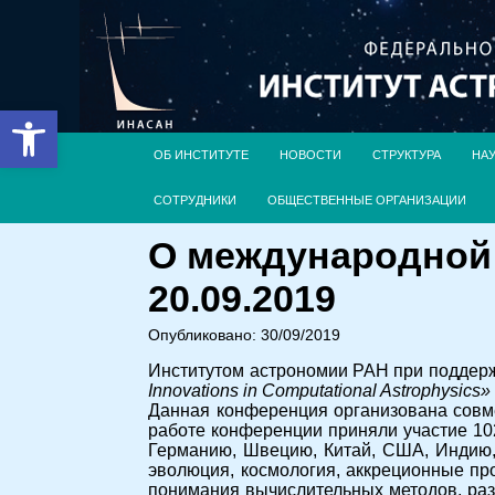
Открыть панель инструментов
ОБ ИНСТИТУТЕ
НОВОСТИ
СТРУКТУРА
НА
СОТРУДНИКИ
ОБЩЕСТВЕННЫЕ ОРГАНИЗАЦИИ
О международной 
20.09.2019
Опубликовано: 30/09/2019
Институтом астрономии РАН при поддерж
Innovations in Computational Astrophysics»
Данная конференция организована совме
работе конференции приняли участие 10
Германию, Швецию, Китай, США, Индию,
эволюция, космология, аккреционные пр
понимания вычислительных методов, раз