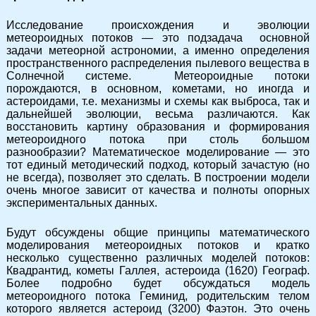
Исследование происхождения и эволюции
метеороидных потоков — это подзадача основной
задачи метеорной астрономии, а именно определения
пространственного распределения пылевого вещества в
Солнечной системе. Метеороидные потоки
порождаются, в основном, кометами, но иногда и
астероидами, т.е. механизмы и схемы как выброса, так и
дальнейшей эволюции, весьма различаются. Как
восстановить картину образования и формирования
метеороидного потока при столь большом
разнообразии? Математическое моделирование — это
тот единый методический подход, который зачастую (но
не всегда), позволяет это сделать. В построении модели
очень многое зависит от качества и полноты опорных
экспериментальных данных.
Будут обсуждены общие принципы математического
моделирования метеороидных потоков и кратко
несколько существенно различных моделей потоков:
Квадрантид, кометы Галлея, астероида (1620) Географ.
Более подробно будет обсуждаться модель
метеороидного потока Геминид, родительским телом
которого является астероид (3200) Фаэтон. Это очень