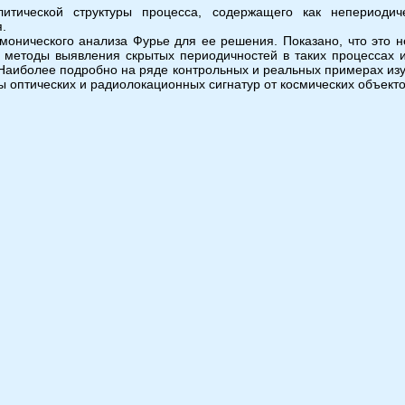
литической структуры процесса, содержащего как непериодич
.
монического анализа Фурье для ее решения. Показано, что это не
методы выявления скрытых периодичностей в таких процессах и
Наиболее подробно на ряде контрольных и реальных примерах изуч
ы оптических и радиолокационных сигнатур от космических объекто