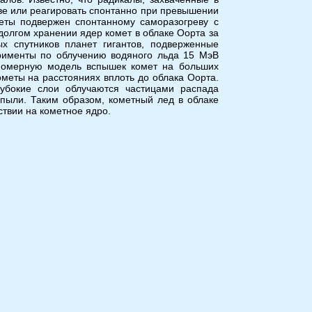
ве или реагировать спонтанно при превышении
меты подвержен спонтанному саморазогреву с
 долгом хранении ядер комет в облаке Оорта за
х спутников планет гигантов, подверженные
рименты по облучению водяного льда 15 MэВ
номерную модель вспышек комет на больших
меты на расстояниях вплоть до облака Оорта.
лубокие слои облучаются частицами распада
 пыли. Таким образом, кометный лед в облаке
ствии на кометное ядро.