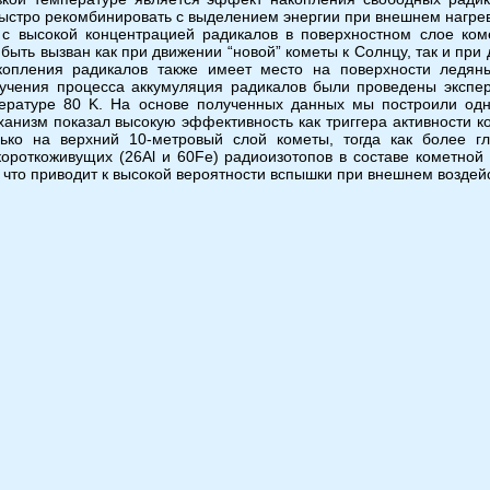
 быстро рекомбинировать с выделением энергии при внешнем нагре
д с высокой концентрацией радикалов в поверхностном слое ко
ыть вызван как при движении “новой” кометы к Солнцу, так и при
опления радикалов также имеет место на поверхности ледяны
зучения процесса аккумуляция радикалов были проведены экспе
пературе 80 K. На основе полученных данных мы построили од
анизм показал высокую эффективность как триггера активности ко
лько на верхний 10-метровый слой кометы, тогда как более г
короткоживущих (26Al и 60Fe) радиоизотопов в составе кометной
 что приводит к высокой вероятности вспышки при внешнем воздей