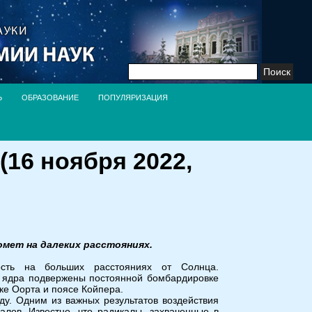
Найти:
Ь
ОБРАЗОВАНИЕ
ПОПУЛЯРИЗАЦИЯ
16 ноября 2022,
омет на далеких расстояниях.
сть на больших расстояниях от Солнца.
е ядра подвержены постоянной бомбардировке
ке Оорта и поясе Койпера.
у. Одним из важных результатов воздействия
лов. Известно, что радикалы, захваченные в