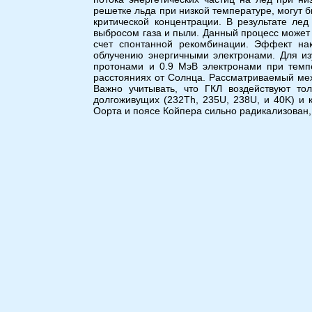
решетке льда при низкой температуре, могут
критической концентрации. В результате ле
выбросом газа и пыли. Данный процесс может б
счет спонтанной рекомбинации. Эффект нак
облучению энергичными электронами. Для и
протонами и 0.9 МэВ электронами при тем
расстояниях от Солнца. Рассматриваемый мех
Важно учитывать, что ГКЛ воздействуют то
долгоживущих (232Th, 235U, 238U, и 40K) и 
Оорта и поясе Койпера сильно радикализован,