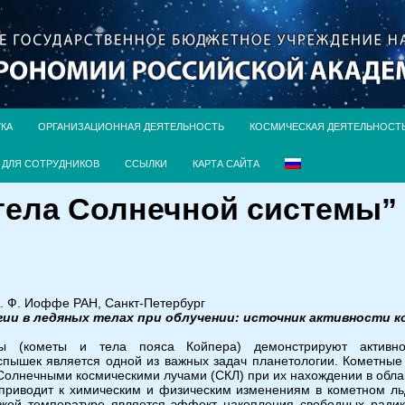
УКА
ОРГАНИЗАЦИОННАЯ ДЕЯТЕЛЬНОСТЬ
КОСМИЧЕСКАЯ ДЕЯТЕЛЬНОСТ
ДЛЯ СОТРУДНИКОВ
ССЫЛКИ
КАРТА САЙТА
ела Солнечной системы” (
. Ф. Иоффе РАН, Санкт-Петербург
ии в ледяных телах при облучении: источник активности к
ы (кометы и тела пояса Койпера) демонстрируют активно
спышек является одной из важных задач планетологии. Кометны
Солнечными космическими лучами (СКЛ) при их нахождении в обла
приводит к химическим и физическим изменениям в кометном льд
изкой температуре является эффект накопления свободных радика