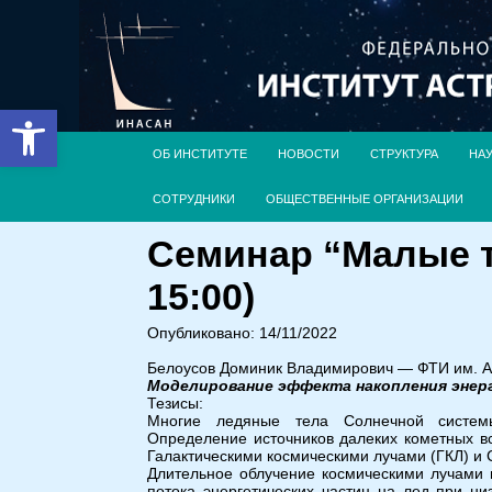
Открыть панель инструментов
ОБ ИНСТИТУТЕ
НОВОСТИ
СТРУКТУРА
НА
СОТРУДНИКИ
ОБЩЕСТВЕННЫЕ ОРГАНИЗАЦИИ
Семинар “Малые т
15:00)
Опубликовано: 14/11/2022
Белоусов Доминик Владимирович — ФТИ им. А
Моделирование эффекта накопления энерг
Тезисы:
Многие ледяные тела Солнечной систем
Определение источников далеких кометных в
Галактическими космическими лучами (ГКЛ) и 
Длительное облучение космическими лучами 
потока энергетических частиц на лед при н