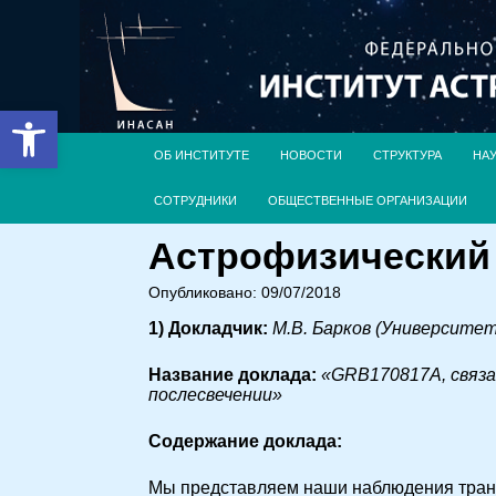
Открыть панель инструментов
ОБ ИНСТИТУТЕ
НОВОСТИ
СТРУКТУРА
НА
СОТРУДНИКИ
ОБЩЕСТВЕННЫЕ ОРГАНИЗАЦИИ
Астрофизический с
Опубликовано: 09/07/2018
1) Докладчик:
М.В. Барков (Университе
Название доклада:
«GRB170817A, cвяза
послесвечении»
Cодержание доклада:
Мы представляем наши наблюдения тран