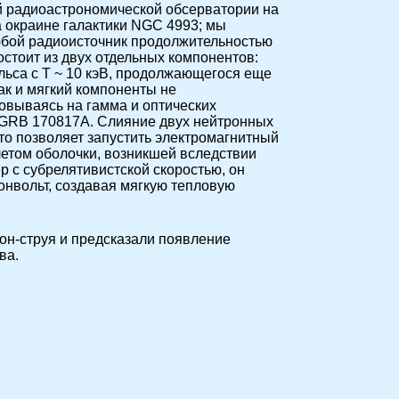
й радиоастрономической обсерватории на
а окраине галактики NGC 4993; мы
любой радиоисточник продолжительностью
стоит из двух отдельных компонентов:
ульса с T ~ 10 кэВ, продолжающегося еще
так и мягкий компоненты не
овываясь на гамма и оптических
с GRB 170817A. Слияние двух нейтронных
что позволяет запустить электромагнитный
летом оболочки, возникшей вследствии
р с субрелятивистской скоростью, он
онвольт, создавая мягкую тепловую
он-струя и предсказали появление
ва.