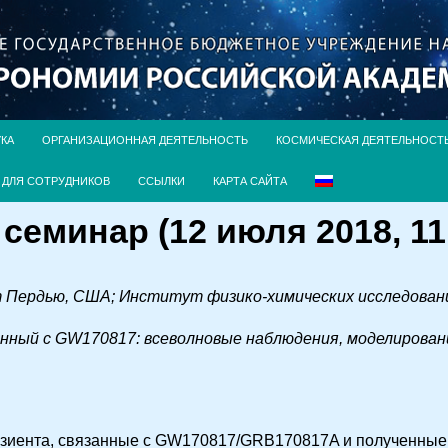
УКА
ОРГАНИЗАЦИОННАЯ ДЕЯТЕЛЬНОСТЬ
КОСМИЧЕСКАЯ ДЕЯТЕЛЬНОСТ
ДЛЯ СОТРУДНИКОВ
ССЫЛКИ
КАРТА САЙТА
еминар (12 июля 2018, 11
т Пердью, США; Институт физико-химических исследовани
нный с GW170817: всеволновые наблюдения, моделировани
зиента, связанные с GW170817/GRB170817A и полученные 