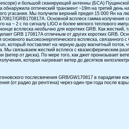
ilescope) и большой сканирующей антенны (БСА) Пущинско
а обнаружила оптический транзиент ~19m на третий день н
ого угасания. Мы получили верхний предел 15 000 Ян на 
W170817/GRB170817A. Основной всплеск гамма-излучения со
го на ~ 2 с по сигналу LIGO и более мягкого теплового имп
 конце всплеска необычно для коротких GRB. Как жесткий, 
елает GRB 170817A отличным от других коротких GRB. Осн
 основного высокоэнергетического всплеска, связанного 
un, который поставляет на черную дыру магнитный поток, 
а. Мы связываем жесткий всплеск с квазисферическим раз
(ветер от диска). По мере того, как джет пронизывает вете
злучения, которая нагревает ветер до десятков килоэлектр
тгеновского послесвечения GRB/GW170817 в парадигме кок
ния (от радио до рентгена) через один-три года после взры