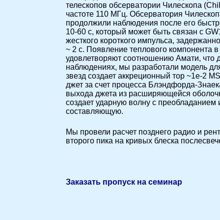
телескопов обсерватории Чилескопа (Ch
частоте 110 МГц. Обсерватория Чилескоп
продолжили наблюдения после его быстр
10-60 с, который может быть связан с G
жесткого короткого импульса, задержанно
~ 2 с. Появление теплового компонента в
удовлетворяют соотношению Амати, что д
наблюдениях, мы разработали модель для
звезд создает аккреционный тор ~1e-2 МS
джет за счет процесса Блэндфорда-Знаек
выхода джета из расширяющейся оболочки 
создает ударную волну с преобладанием и
составляющую.
Мы провели расчет позднего радио и рен
второго пика на кривых блеска послесвече
Заказать пропуск на семинар