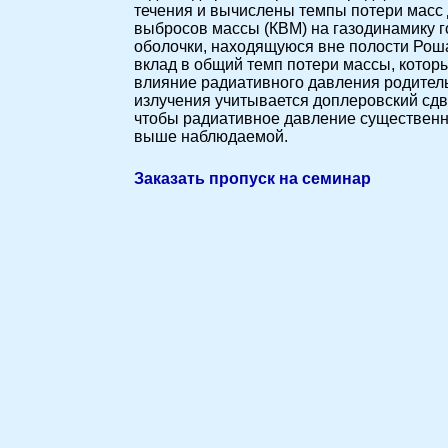
течения и вычислены темпы потери масс
выбросов массы (КВМ) на газодинамику го
оболочки, находящуюся вне полости Рош
вклад в общий темп потери массы, котор
влияние радиативного давления родитель
излучения учитывается доплеровский сдви
чтобы радиативное давление существенн
выше наблюдаемой.
Заказать пропуск на семинар