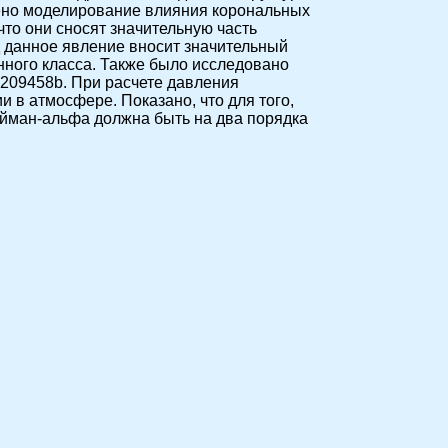
дено моделирование влияния корональных
что они сносят значительную часть
 данное явление вносит значительный
нного класса. Также было исследовано
 209458b. При расчете давления
 в атмосфере. Показано, что для того,
айман-альфа должна быть на два порядка