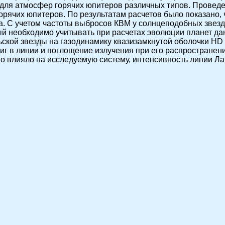
 для атмосфер горячих юпитеров различных типов. Прове
рячих юпитеров. По результатам расчетов было показано, 
а. С учетом частоты выбросов КВМ у солнцеподобных звезд
ый необходимо учитывать при расчетах эволюции планет да
ской звезды на газодинамику квазизамкнутой оболочки HD
г в линии и поглощение излучения при его распространении
о влияло на исследуемую систему, интенсивность линии Л