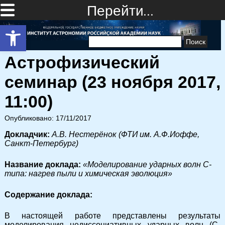
Перейти…
Открыть панель инструментов
Найти:
Астрофизический
семинар (23 ноября 2017,
11:00)
Опубликовано: 17/11/2017
Докладчик:
А.В. Нестерёнок (ФТИ им. А.Ф.Иоффе,
Санкт-Петербург)
Название доклада:
«Моделирование ударных волн С-
типа: нагрев пыли и химическая эволюция»
Cодержание доклада:
В настоящей работе представлены результаты
моделирования недиссоциативных ударных волн (С-