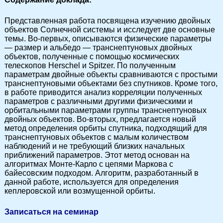
Представленная работа посвящена изучению двойных
объектов Солнечной системы и исследует две основные
темы. Во-первых, описываются физические параметры
— размер и альбедо — транснептуновых двойных
объектов, полученные c помощью космических
телескопов Herschel и Spitzer. По полученным
параметрам двойные объекты сравниваются с простыми
транснептуновыми объектами без спутников. Кроме того,
в работе приводится анализ корреляции полученных
параметров с различными другими физическими и
орбитальными параметрами группы транснептуновых
двойных объектов. Во-вторых, предлагается новый
метод определения орбиты спутника, подходящий для
транснептуновых объектов с малым количеством
наблюдений и не требующий близких начальных
приближений параметров. Этот метод основан на
алгоритмах Монте-Карло с цепями Маркова с
байесовским подходом. Алгоритм, разработанный в
данной работе, используется для определения
кеплеровской или возмущенной орбиты.
Записаться на семинар