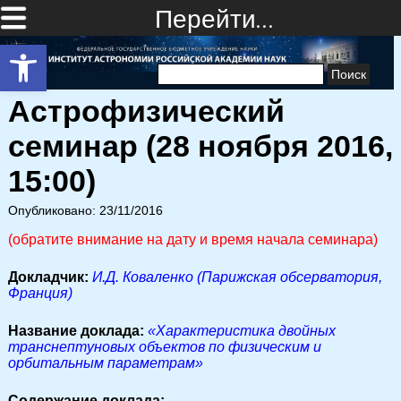
Перейти…
Открыть панель инструментов
Найти:
Астрофизический
семинар (28 ноября 2016,
15:00)
Опубликовано: 23/11/2016
(обратите внимание на дату и время начала семинара)
Докладчик:
И.Д. Коваленко
(Парижская обсерватория,
Франция)
Название доклада:
«Характеристика двойных
транснептуновых объектов по физическим и
орбитальным параметрам»
Cодержание доклада: