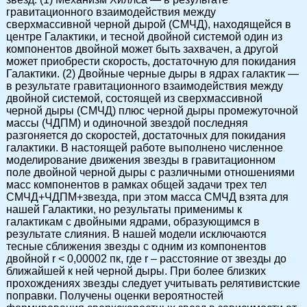
гравитационного взаимодействия между
сверхмассивной черной дырой (СМЧД), находящейся в
центре Галактики, и тесной двойной системой один из
компонентов двойной может быть захвачен, а другой
может приобрести скорость, достаточную для покидания
Галактики. (2) Двойные черные дыры в ядрах галактик —
в результате гравитационного взаимодействия между
двойной системой, состоящей из сверхмассивной
черной дыры (СМЧД) плюс черной дыры промежуточной
массы (ЧДПМ) и одиночной звездой последняя
разгоняется до скоростей, достаточных для покидания
галактики. В настоящей работе выполнено численное
моделирование движения звезды в гравитационном
поле двойной черной дыры с различными отношениями
масс компонентов в рамках общей задачи трех тел
СМЧД+ЧДПМ+звезда, при этом масса СМЧД взята для
нашей Галактики, но результаты применимы к
галактикам с двойными ядрами, образующимся в
результате слияния. В нашей модели исключаются
тесные сближения звезды с одним из компонентов
двойной r < 0,00002 пк, где r – расстояние от звезды до
ближайшей к ней черной дыры. При более близких
прохождениях звезды следует учитывать релятивистские
поправки. Получены оценки вероятностей