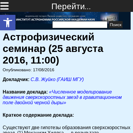
Перейти…
Открыть панель инструментов
Найти:
Астрофизический
семинар (25 августа
2016, 11:00)
Опубликовано: 17/08/2016
Докладчик:
С.В. Жуйко (ГАИШ МГУ)
Название доклада:
«Численное моделирование
движения сверхскоростных звезд в гравитационном
поле двойной черной дыры»
Краткое содержание доклада:
Существуют две гипотезы образования сверхскоростных
звезд. (1) Механизм Хиллса — в результате