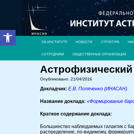
Открыть панель инструментов
ОБ ИНСТИТУТЕ
НОВОСТИ
СТРУКТУРА
НА
СОТРУДНИКИ
ОБЩЕСТВЕННЫЕ ОРГАНИЗАЦИИ
Астрофизический с
Опубликовано: 21/04/2016
Докладчик:
Е.В. Поляченко (ИНАСАН)
Название доклада:
«Формирование баро
Краткое содержание доклада:
Большинство наблюдаемых галактик с бар
распределение, по-видимому, формируетс