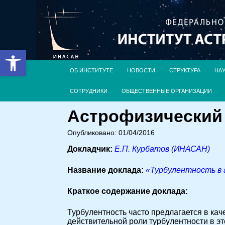
Открыть панель инструментов
ОБ ИНСТИТУТЕ
НОВОСТИ
СТРУКТУРА
НА
СОТРУДНИКИ
ОБЩЕСТВЕННЫЕ ОРГАНИЗАЦИИ
Астрофизический с
Опубликовано: 01/04/2016
Докладчик:
Е.П. Курбатов (ИНАСАН)
Название доклада:
«Турбулентность в 
Краткое содержание доклада:
Турбулентность часто предлагается в ка
действительной роли турбулентности в э