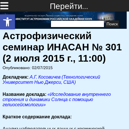
Перейти…
Открыть панель инструментов
Найти:
Астрофизический
семинар ИНАСАН № 301
(2 июля 2015 г., 11:00)
Опубликовано: 02/07/2015
Докладчик:
А.Г. Косовичев (Технологический
Университет Нью Джерси, США)
Название доклада:
«Исследование внутреннего
строения и динамики Солнца с помощью
гелиосейсмологии»
Краткое содержание доклада:
Анализ наблюдательных данных с космической