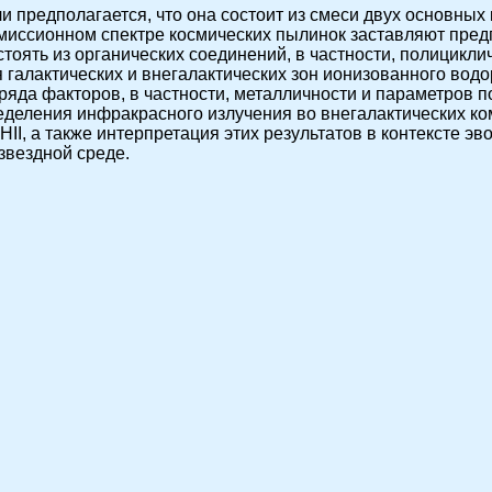
 предполагается, что она состоит из смеси двух основных 
миссионном спектре космических пылинок заставляют пред
стоять из органических соединений, в частности, полицикл
 галактических и внегалактических зон ионизованного водо
ряда факторов, в частности, металличности и параметров п
еделения инфракрасного излучения во внегалактических к
 HII, а также интерпретация этих результатов в контексте э
звездной среде.