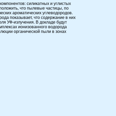
компонентов: силикатных и углистых
положить, что пылевые частицы, по
ических ароматических углеводородов.
рода показывает, что содержание в них
оля УФ-излучения. В докладе будут
омплексах ионизованного водорода
волюции органической пыли в зонах