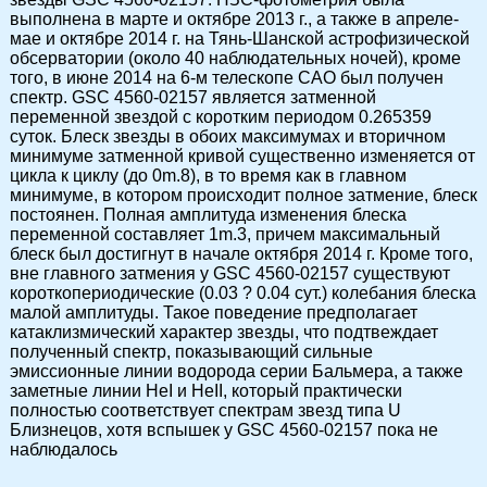
выполнена в марте и октябре 2013 г., а также в апреле-
мае и октябре 2014 г. на Тянь-Шанской астрофизической
обсерватории (около 40 наблюдательных ночей), кроме
того, в июне 2014 на 6-м телескопе САО был получен
спектр. GSC 4560-02157 является затменной
переменной звездой с коротким периодом 0.265359
суток. Блеск звезды в обоих максимумах и вторичном
минимуме затменной кривой существенно изменяется от
цикла к циклу (до 0m.8), в то время как в главном
минимуме, в котором происходит полное затмение, блеск
постоянен. Полная амплитуда изменения блеска
переменной составляет 1m.3, причем максимальный
блеск был достигнут в начале октября 2014 г. Кроме того,
вне главного затмения у GSC 4560-02157 существуют
короткопериодические (0.03 ? 0.04 сут.) колебания блеска
малой амплитуды. Такое поведение предполагает
катаклизмический характер звезды, что подтвеждает
полученный спектр, показывающий сильные
эмиссионные линии водорода серии Бальмера, а также
заметные линии HeI и HeII, который практически
полностью соответствует спектрам звезд типа U
Близнецов, хотя вспышек у GSC 4560-02157 пока не
наблюдалось