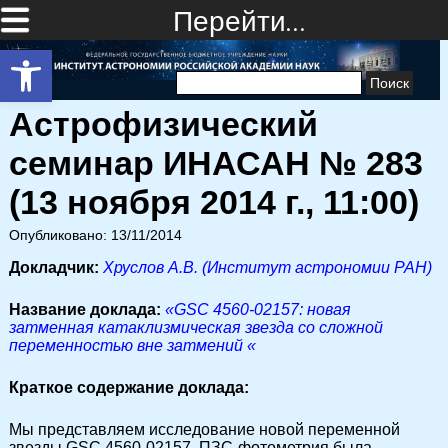
Перейти…
Открыть панель инструментов
Найти:
Астрофизический
семинар ИНАСАН № 283
(13 ноября 2014 г., 11:00)
Опубликовано: 13/11/2014
Докладчик:
Хруслов А.В. (Институт астрономии РАН)
Название доклада:
«GSC 4560-02157: новая
затменная катаклизмическая звезда со сложной
переменностью вне затмений «
Краткое содержание доклада:
Мы представляем исследование новой переменной
звезды GSC 4560-02157. ПЗС-фотометрия была